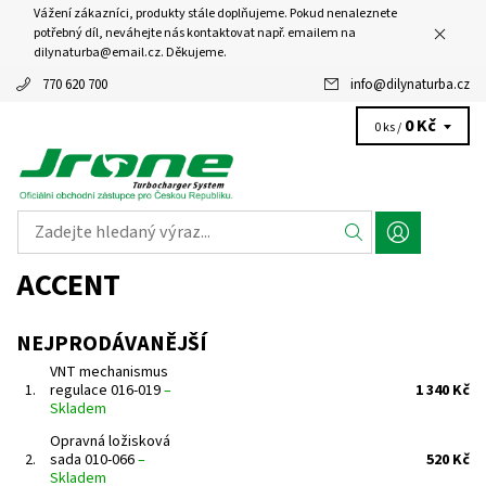
Vážení zákazníci, produkty stále doplňujeme. Pokud nenaleznete
potřebný díl, neváhejte nás kontaktovat např. emailem na
dilynaturba@email.cz. Děkujeme.
770 620 700
info
@
dilynaturba.cz
0 Kč
0 ks /
ACCENT
NEJPRODÁVANĚJŠÍ
VNT mechanismus
1.
regulace 016-019
–
1 340 Kč
Skladem
Opravná ložisková
2.
sada 010-066
–
520 Kč
Skladem