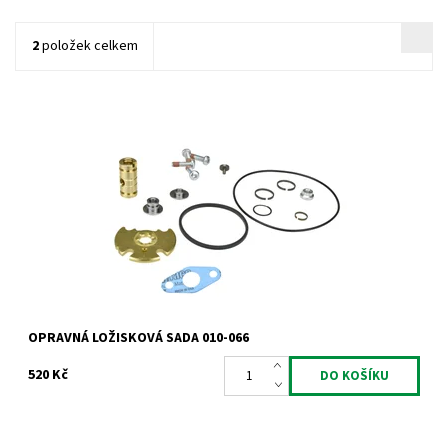
2
položek celkem
Opravná ložisková sada pro turbodmychadla typu Garrett od
výrobce Jrone.
Dostupnost:
Skladem
Kód:
741
Značka:
Jrone
Záruka:
2 roky
OPRAVNÁ LOŽISKOVÁ SADA 010-066
520 Kč