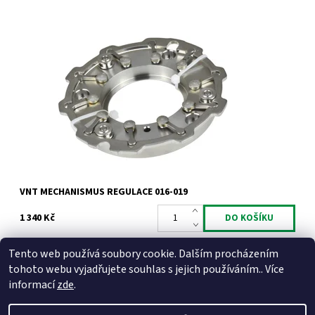
VNT mechanismus regulace pro motory 1.6 HDi TDCi CRDi a
1.5CRDi.
Dostupnost:
Skladem
Kód:
775
Značka:
Jrone
Záruka:
2 roky
VNT MECHANISMUS REGULACE 016-019
1 340 Kč
Tento web používá soubory cookie. Dalším procházením
tohoto webu vyjadřujete souhlas s jejich používáním.. Více
informací
zde
.