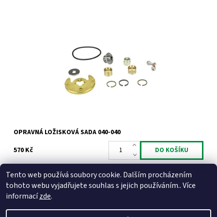
Opravná ložisková sada pro turbodmychadla typu KKK od
výrobce Jrone.
Dostupnost:
Skladem
Kód:
759
Značka:
Jrone
Záruka:
2 roky
OPRAVNÁ LOŽISKOVÁ SADA 040-040
570 Kč
Tento web používá soubory cookie. Dalším procházením
tohoto webu vyjadřujete souhlas s jejich používáním.. Více
informací
zde
.