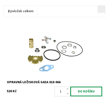
2
položek celkem
Opravná ložisková sada pro turbodmychadla typu Garrett od
výrobce Jrone.
Dostupnost:
Skladem
Kód:
741
Značka:
Jrone
Záruka:
2 roky
OPRAVNÁ LOŽISKOVÁ SADA 010-066
520 Kč