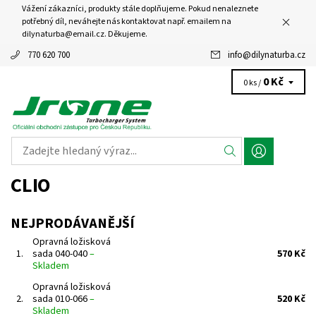
Vážení zákazníci, produkty stále doplňujeme. Pokud nenaleznete
potřebný díl, neváhejte nás kontaktovat např. emailem na
dilynaturba@email.cz. Děkujeme.
770 620 700
info
@
dilynaturba.cz
0 Kč
0 ks /
CLIO
NEJPRODÁVANĚJŠÍ
Opravná ložisková
1.
sada 040-040
–
570 Kč
Skladem
Opravná ložisková
2.
sada 010-066
–
520 Kč
Skladem