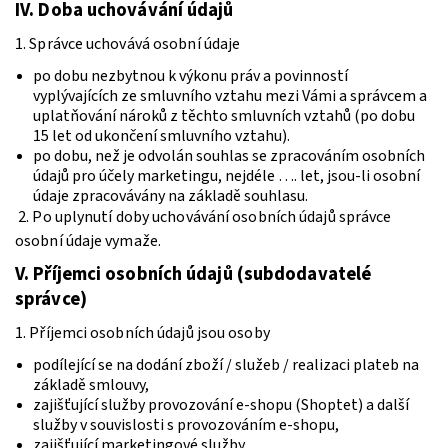
IV.
Doba uchovávání údajů
1. Správce uchovává osobní údaje
po dobu nezbytnou k výkonu práv a povinností
vyplývajících ze smluvního vztahu mezi Vámi a správcem a
uplatňování nároků z těchto smluvních vztahů (po dobu
15 let od ukončení smluvního vztahu).
po dobu, než je odvolán souhlas se zpracováním osobních
údajů pro účely marketingu, nejdéle …. let, jsou-li osobní
údaje zpracovávány na základě souhlasu.
2. Po uplynutí doby uchovávání osobních údajů správce
osobní údaje vymaže.
V.
Příjemci osobních údajů (subdodavatelé
správce)
1. Příjemci osobních údajů jsou osoby
podílející se na dodání zboží / služeb / realizaci plateb na
základě smlouvy,
zajišťující služby provozování e-shopu (Shoptet) a další
služby v souvislosti s provozováním e-shopu,
zajišťující marketingové služby.