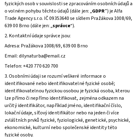
fyzických osob v souvislosti se zpracováním osobních údajů a
o volném pohybu těchto údajů (dále jen: „
GDPR
”) je Alfa
Trade Agency s.r.o. IČ 09353640 se sídlem Pražákova 1008/69,
639 00 Brno (dále jen: „
správce
“).
2. Kontaktní údaje správce jsou:
Adresa: Pražákova 1008/69, 639 00 Brno
Email: dilynaturba@email.cz
Telefon: +420 770 620 700
3. Osobními údaji se rozumí veškeré informace o
identifikované nebo identifikovatelné fyzické osobě;
identifikovatelnou fyzickou osobou je fyzická osoba, kterou
lze přímo či nepřímo identifikovat, zejména odkazem na
určitý identifikátor, například jméno, identifikační číslo,
lokační údaje, síťový identifikátor nebo na jeden či více
zvláštních prvků fyzické, fyziologické, genetické, psychické,
ekonomické, kulturní nebo společenské identity této
fyzické osoby.