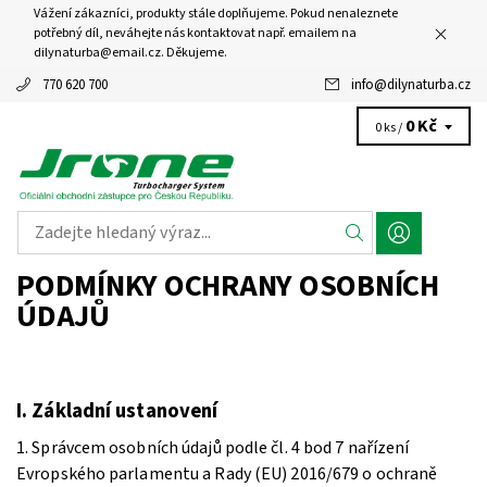
Vážení zákazníci, produkty stále doplňujeme. Pokud nenaleznete
potřebný díl, neváhejte nás kontaktovat např. emailem na
dilynaturba@email.cz. Děkujeme.
770 620 700
info
@
dilynaturba.cz
0 Kč
0 ks /
PODMÍNKY OCHRANY OSOBNÍCH
ÚDAJŮ
I.
Základní ustanovení
1. Správcem osobních údajů podle čl. 4 bod 7 nařízení
Evropského parlamentu a Rady (EU) 2016/679 o ochraně