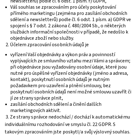
newsletterů) podle čl. 6 odst. 1 písm. f) GDPR,
Váš souhlas se zpracováním pro účely poskytování
přímého marketingu (zejména pro zasílání obchodních
sdělení a newsletterů) podle čl. 6 odst. 1 písm. a) GDPR ve
spojení s § 7 odst. 2 zákona č. 480/2004 Sb., o některých
službách informační společnosti v případě, že nedošlo k
objednávce zboží nebo služby.
2. Účelem zpracování osobních údajů je
vyřízení Vaší objednávky a výkon práv a povinností
vyplývajících ze smluvního vztahu mezi Vámi a správcem;
při objednávce jsou vyžadovány osobní údaje, které jsou
nutné pro úspěšné vyřízení objednávky (jméno a adresa,
kontakt), poskytnutí osobních údajů je nutným
požadavkem pro uzavření a plnění smlouvy, bez
poskytnutí osobních údajů není možné smlouvu uzavřít či
jí ze strany správce plnit,
zasílání obchodních sdělení a činění dalších
marketingových aktivit.
3. Ze strany správce nedochází / dochází k automatickému
individuálnímu rozhodování ve smyslu čl. 22 GDPR. S
takovým zpracováním jste poskytl/a svůj výslovný souhlas.