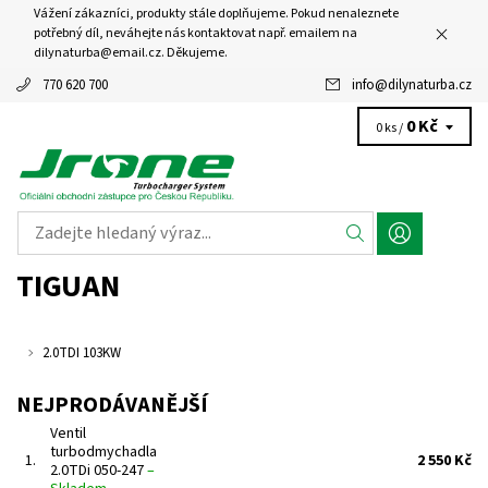
Vážení zákazníci, produkty stále doplňujeme. Pokud nenaleznete
potřebný díl, neváhejte nás kontaktovat např. emailem na
dilynaturba@email.cz. Děkujeme.
770 620 700
info
@
dilynaturba.cz
0 Kč
0 ks /
TIGUAN
2.0TDI 103KW
NEJPRODÁVANĚJŠÍ
Ventil
turbodmychadla
1.
2 550 Kč
2.0TDi 050-247
–