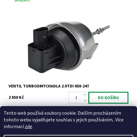
Skladem
Actuator - ventil turbodmychadla KKK 2.0TDi 88kW 100kW 103kW
105kW 120kW 125kW.
Dostupnost:
Skladem
Kód:
813
Značka:
Jrone
Záruka:
2 roky
VENTIL TURBODMYCHADLA 2.0TDI 050-247
2 550 Kč
Tento web používá soubory cookie. Dalším procházením
tohoto webu vyjadřujete souhlas s jejich používáním.. Více
informací
zde
.