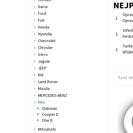
Citroen
NEJ
Dacia
Ford
Oprav
1.
Fiat
Oprav
Honda
Střed
2.
Hyundai
Deska
Chevrolet
Turbí
Chrysler
3.
Hříde
Iveco
Jaguar
JEEP
KIA
Řadit dl
Land Rover
Mazda
MERCEDES-BENZ
Mini
Deska st
Clubman
turbodmy
DPF.
Cooper D
One D
Dostupn
Kód:
Mitsubishi
Značka: