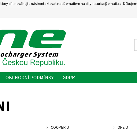
řebný díl, neváhejte nás kontaktovat např. emailem na dilynaturba@email.cz. Děkujem
OBCHODNÍ PODMÍNKY
GDPR
NI
N
COOPER D
ONE D