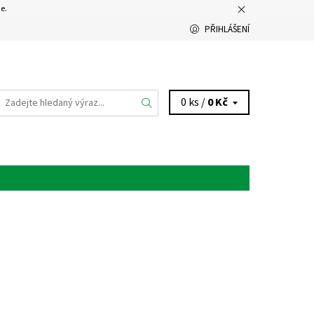
e.
PŘIHLÁŠENÍ
0 ks /
0 Kč