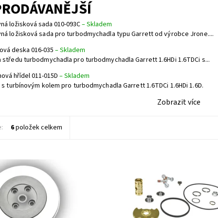
PRODÁVANĚJŠÍ
ná ložisková sada 010-093C
–
Skladem
ná ložisková sada pro turbodmychadla typu Garrett od výrobce Jrone....
ová deska 016-035
–
Skladem
 středu turbodmychadla pro turbodmychadla Garrett 1.6HDi 1.6TDCi s...
nová hřídel 011-015D
–
Skladem
l s turbínovým kolem pro turbodmychadla Garrett 1.6TDCi 1.6HDi 1.6D.
Zobrazit více
e:
6
položek celkem
ředu turbodmychadla pro
Opravná ložisková sada pro
chadla Garrett 1.6HDi 1.6TDCi s
turbodmychadla typu Garrett od 
Jrone.
ost:
Skladem
Dostupnost:
Skladem
866
Kód:
741
Jrone
Značka:
Jrone