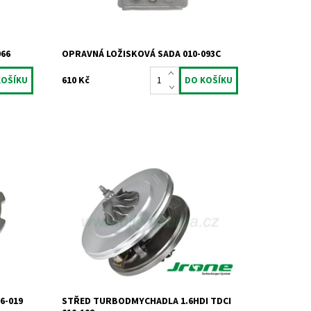
066
OPRAVNÁ LOŽISKOVÁ SADA 010-093C
610 Kč
otory
Kompletní vyvážený střed
turbodmychadla typu Garrett pro 1.6 HDi
TDCi DI 66kW 80kW s DPF.
Dostupnost:
Skladem
Kód:
711
Značka:
Jrone
Záruka:
2 roky
6-019
STŘED TURBODMYCHADLA 1.6HDI TDCI