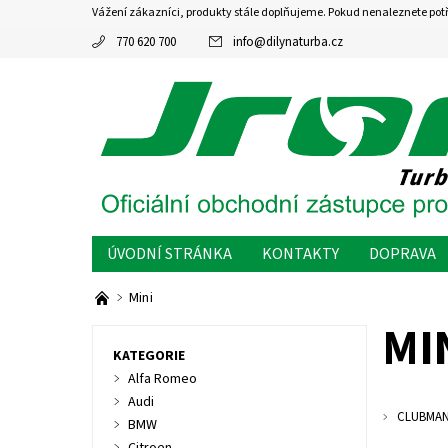
Vážení zákazníci, produkty stále doplňujeme. Pokud nenaleznete pot
770 620 700
info
@
dilynaturba.cz
ÚVODNÍ STRÁNKA
KONTAKTY
DOPRAVA
Mini
MI
KATEGORIE
Alfa Romeo
Audi
CLUBMA
BMW