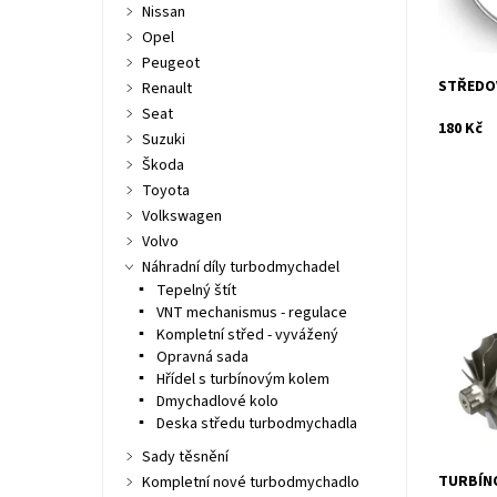
Nissan
Záruka:
Opel
Peugeot
STŘEDOV
Renault
Seat
180 Kč
Suzuki
Škoda
Toyota
Volkswagen
Volvo
Náhradní díly turbodmychadel
Hřídel s
Tepelný štít
turbodmy
VNT mechanismus - regulace
1.6D.
Kompletní střed - vyvážený
Dostupn
Opravná sada
Kód:
Hřídel s turbínovým kolem
Značka:
Dmychadlové kolo
Záruka:
Deska středu turbodmychadla
Sady těsnění
TURBÍNO
Kompletní nové turbodmychadlo