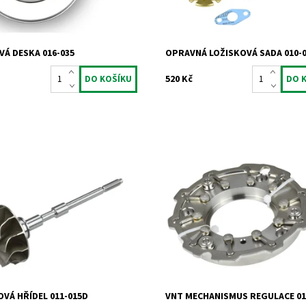
2 roky
Záruka:
2 roky
Á DESKA 016-035
OPRAVNÁ LOŽISKOVÁ SADA 010-
520 Kč
 turbínovým kolem pro
VNT mechanismus regulace pro m
chadla Garrett 1.6TDCi 1.6HDi
1.6 HDi TDCi CRDi a 1.5CRDi.
Dostupnost:
Skladem
ost:
Skladem
Kód:
775
836
Značka:
Jrone
Jrone
Záruka:
2 roky
2 roky
VÁ HŘÍDEL 011-015D
VNT MECHANISMUS REGULACE 01