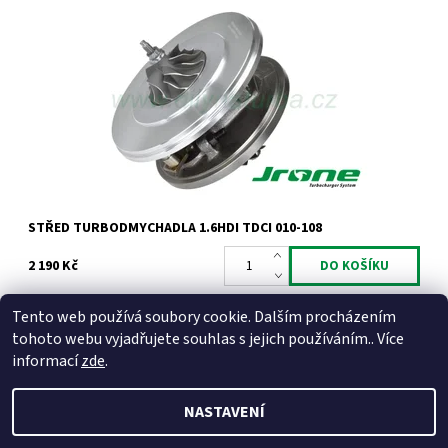
Kompletní vyvážený střed turbodmychadla typu Garrett pro 1.6
HDi TDCi DI 66kW 80kW s DPF.
Dostupnost:
Skladem
Kód:
711
Značka:
Jrone
Záruka:
2 roky
STŘED TURBODMYCHADLA 1.6HDI TDCI 010-108
2 190 Kč
Tento web používá soubory cookie. Dalším procházením
tohoto webu vyjadřujete souhlas s jejich používáním.. Více
informací
zde
.
NASTAVENÍ
2026 © Dilynaturba.cz, všechna práva vyhrazena
Upravit
nastavení cookies