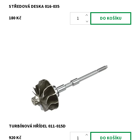
STŘEDOVÁ DESKA 016-035
180 Kč
Hřídel s turbínovým kolem pro turbodmychadla Garrett 1.6TDCi
1.6HDi 1.6D.
Dostupnost:
Skladem
Kód:
836
Značka:
Jrone
Záruka:
2 roky
TURBÍNOVÁ HŘÍDEL 011-015D
920 Kč