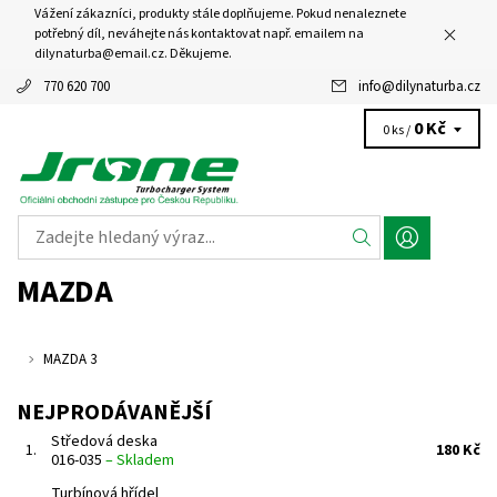
Vážení zákazníci, produkty stále doplňujeme. Pokud nenaleznete
potřebný díl, neváhejte nás kontaktovat např. emailem na
dilynaturba@email.cz. Děkujeme.
770 620 700
info
@
dilynaturba.cz
0 Kč
0 ks /
MAZDA
MAZDA 3
NEJPRODÁVANĚJŠÍ
Středová deska
1.
180 Kč
016-035
–
Skladem
Turbínová hřídel