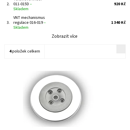
2.
011-015D
–
920 Kč
Skladem
VNT mechanismus
3.
regulace 016-019
–
1 340 Kč
Skladem
Zobrazit více
4
položek celkem
Deska středu turbodmychadla pro turbodmychadla Garrett
1.6HDi 1.6TDCi s DPF.
Dostupnost:
Skladem
Kód:
866
Značka:
Jrone
Záruka:
2 roky