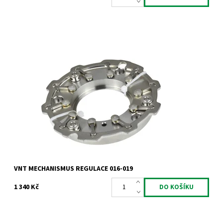
VNT mechanismus regulace pro motory 1.6 HDi TDCi CRDi a
1.5CRDi.
Dostupnost:
Skladem
Kód:
775
Značka:
Jrone
Záruka:
2 roky
VNT MECHANISMUS REGULACE 016-019
1 340 Kč