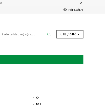
e.
PŘIHLÁŠENÍ
0 ks /
0 Kč
C4
DS3