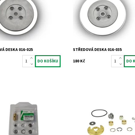
chadla Garrett 1.9dCi 2.2dCi
turbodmychadla Garrett 1.6HDi 1.6
2.2TDCi.
DPF.
ost:
Skladem
Dostupnost:
Skladem
867
Kód:
866
Jrone
Značka:
Jrone
2 roky
Záruka:
2 roky
Á DESKA 016-025
STŘEDOVÁ DESKA 016-035
180 Kč
ložisková sada pro
Opravná ložisková sada pro
chadla typu Garrett od výrobce
turbodmychadla typu KKK od výr
Jrone.
ost:
Skladem
Dostupnost:
Skladem
948
Kód:
759
Jrone
Značka:
Jrone