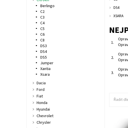
Citroen
Berlingo
DS4
C2
XSARA
C3
C4
NEJ
C5
C6
Oprav
C8
1.
Oprav
DS3
DS4
Oprav
DS5
2.
Oprav
Jumper
Xantia
Oprav
3.
Xsara
Oprav
Dacia
Ford
Fiat
Řadit dl
Honda
Hyundai
Chevrolet
Chrysler
Deska st