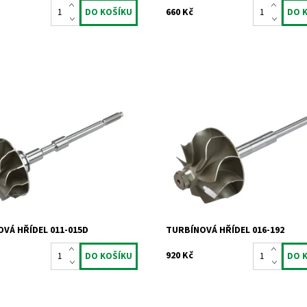
660 Kč
 turbínovým kolem pro
Hřídel s turbínovým kolem pro
chadla Garrett 1.6TDCi 1.6HDi
turbodmychadla Garrett 2.0TDi 2.
2.2HDi.
ost:
Skladem
Dostupnost:
Skladem
836
Kód:
833
Jrone
Značka:
Jrone
2 roky
Záruka:
2 roky
VÁ HŘÍDEL 011-015D
TURBÍNOVÁ HŘÍDEL 016-192
920 Kč