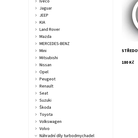
Iveco
turbodmy
2.0TDCi 
Jaguar
Dostupn
JEEP
Kód:
KIA
Značka:
Land Rover
Záruka:
Mazda
MERCEDES-BENZ
Mini
STŘEDOV
Mitsubishi
180 Kč
Nissan
Opel
Peugeot
Renault
Seat
Suzuki
Opravná 
Škoda
turbodmy
Toyota
Jrone.
Volkswagen
Dostupn
Volvo
Kód:
Značka:
Náhradní díly turbodmychadel