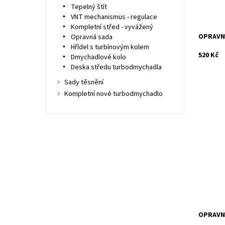
Záruka:
Tepelný štít
VNT mechanismus - regulace
Kompletní střed - vyvážený
OPRAVNÁ
Opravná sada
Hřídel s turbínovým kolem
520 Kč
Dmychadlové kolo
Deska středu turbodmychadla
Sady těsnění
Kompletní nové turbodmychadlo
Opravná 
turbodmy
Jrone.
Dostupn
Kód:
OPRAVNÁ