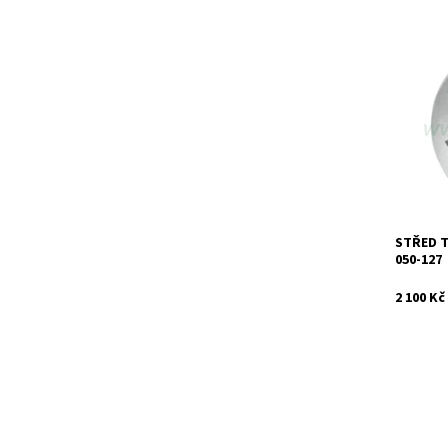
Kompletn
turbodmy
HDi TDCi
Dostupn
Kód:
Značka:
Záruka:
STŘED 
050-127
2 100 Kč
VNT mec