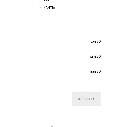
XANTIA
520 Kč
610 Kč
880 Kč
Stránka
1/1
Opravná ložisková sada pro