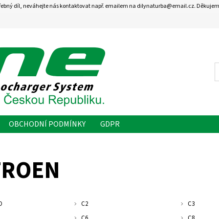
řebný díl, neváhejte nás kontaktovat např. emailem na dilynaturba@email.cz. Děkujem
OBCHODNÍ PODMÍNKY
GDPR
TROEN
O
C2
C3
C6
C8