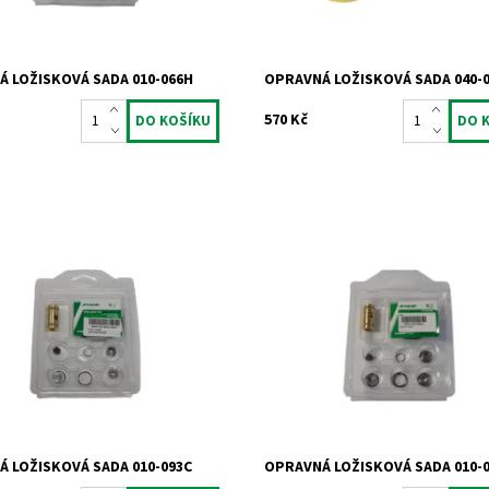
2 roky
Záruka:
2 roky
 LOŽISKOVÁ SADA 010-066H
OPRAVNÁ LOŽISKOVÁ SADA 040-
570 Kč
ložisková sada pro
Opravná ložisková sada pro
chadla typu Garrett od výrobce
turbodmychadla typu Garrett od 
Jrone.
ost:
Skladem
Dostupnost:
Skladem
945
Kód:
927
Značka:
Jrone
Záruka:
2 roky
 LOŽISKOVÁ SADA 010-093C
OPRAVNÁ LOŽISKOVÁ SADA 010-