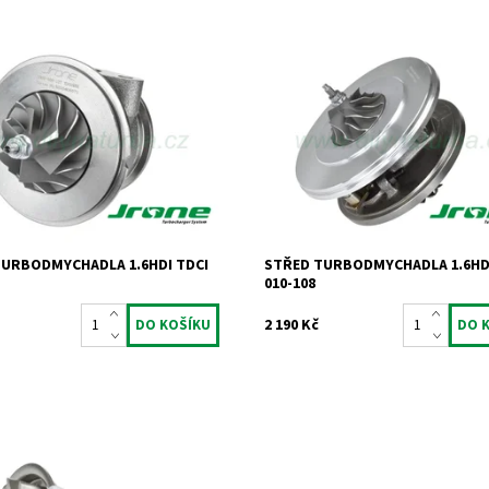
í vyvážený střed
Kompletní vyvážený střed
chadla typu Mitsubishi pro 1.6
turbodmychadla typu Garrett pro 1
 D 66kW 80kW bez DPF.
TDCi DI 66kW 80kW s DPF.
ost:
Skladem
Dostupnost:
Skladem
732
Kód:
711
Jrone
Značka:
Jrone
2 roky
Záruka:
2 roky
TURBODMYCHADLA 1.6HDI TDCI
STŘED TURBODMYCHADLA 1.6HDI
010-108
2 190 Kč
hanismus regulace pro motory