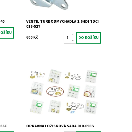
Záruka:
2 roky
040
VENTIL TURBODMYCHADLA 1.6HDI TDCI
016-527
600 Kč
Opravná ložisková sada pro
výrobce
turbodmychadla typu Garrett od výrobce
Jrone.
Dostupnost:
Skladem
Kód:
936
066C
OPRAVNÁ LOŽISKOVÁ SADA 010-098B