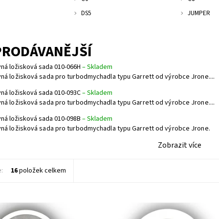
DS5
JUMPER
PRODÁVANĚJŠÍ
ná ložisková sada 010-066H
–
Skladem
ná ložisková sada pro turbodmychadla typu Garrett od výrobce Jrone....
ná ložisková sada 010-093C
–
Skladem
ná ložisková sada pro turbodmychadla typu Garrett od výrobce Jrone....
ná ložisková sada 010-098B
–
Skladem
ná ložisková sada pro turbodmychadla typu Garrett od výrobce Jrone.
Zobrazit více
e:
16
položek celkem
ředu turbodmychadla pro
Deska středu turbodmychadla pro