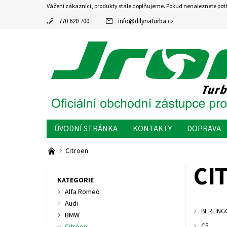
Vážení zákazníci, produkty stále doplňujeme. Pokud nenaleznete pot
770 620 700
info
@
dilynaturba.cz
ÚVODNÍ STRÁNKA
KONTAKTY
DOPRAVA
Citroen
CI
KATEGORIE
Alfa Romeo
Audi
BERLING
BMW
C5