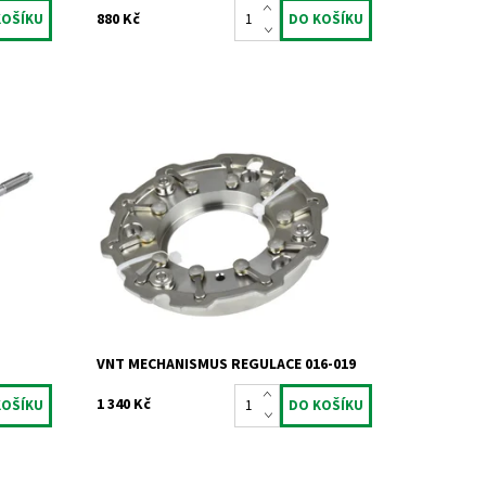
880 Kč
VNT mechanismus regulace pro motory
2TDCi
1.6 HDi TDCi CRDi a 1.5CRDi.
Dostupnost:
Skladem
Kód:
775
Značka:
Jrone
Záruka:
2 roky
VNT MECHANISMUS REGULACE 016-019
1 340 Kč