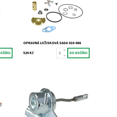
TDCi s
turbodmychadla typu Garrett od výrobce
Jrone.
Dostupnost:
Skladem
Kód:
741
Značka:
Jrone
Záruka:
2 roky
OPRAVNÁ LOŽISKOVÁ SADA 010-066
520 Kč
Actuator - ventil turbodmychadla
obce
Mitsubishi pro vozy 1.6HDi TDCi 66kW bez
DPF.
Dostupnost:
Skladem
Kód:
810
Značka:
Jrone