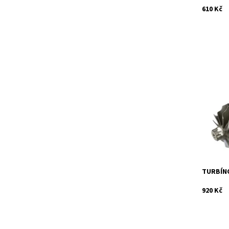
610 Kč
Hřídel s
turbodmy
1.6D.
Dostupn
Kód:
Značka:
Záruka:
TURBÍNO
920 Kč