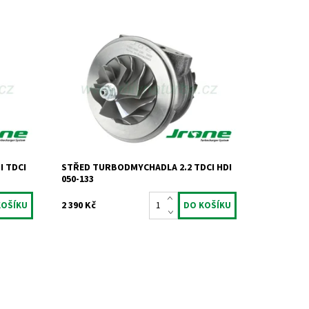
Kompletní vyvážený střed
.6 HDi
turbodmychadla typu Mitsubishi pro 2.2 a
2.4 TDCi HDi.
Dostupnost:
Skladem
Kód:
735
Značka:
Jrone
Záruka:
2 roky
 TDCI
STŘED TURBODMYCHADLA 2.2 TDCI HDI
050-133
2 390 Kč