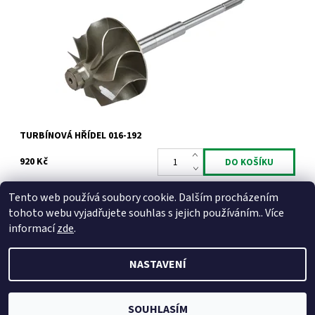
2.2TDCi 2.2HDi.
Dostupnost:
Skladem
Kód:
833
Značka:
Jrone
Záruka:
2 roky
TURBÍNOVÁ HŘÍDEL 016-192
920 Kč
Tento web používá soubory cookie. Dalším procházením
tohoto webu vyjadřujete souhlas s jejich používáním.. Více
informací
zde
.
NASTAVENÍ
2026 © Dilynaturba.cz, všechna práva vyhrazena
Upravit
nastavení cookies
Vytvořil Shoptet
SOUHLASÍM