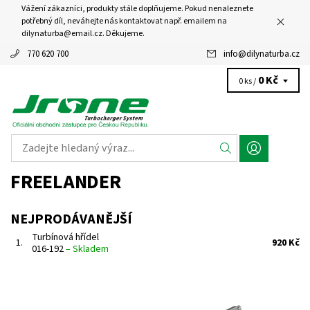
Vážení zákazníci, produkty stále doplňujeme. Pokud nenaleznete
potřebný díl, neváhejte nás kontaktovat např. emailem na
dilynaturba@email.cz. Děkujeme.
770 620 700
info
@
dilynaturba.cz
0 Kč
0 ks /
FREELANDER
NEJPRODÁVANĚJŠÍ
Turbínová hřídel
1.
920 Kč
016-192
–
Skladem
Hřídel s turbínovým kolem pro turbodmychadla Garrett 2.0TDi