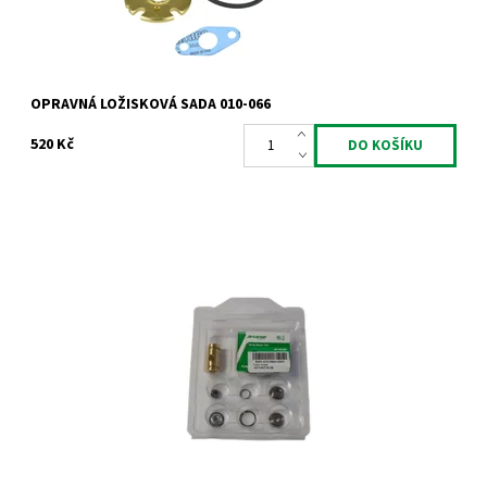
OPRAVNÁ LOŽISKOVÁ SADA 010-066
520 Kč
Opravná ložisková sada pro turbodmychadla typu Garrett od
výrobce Jrone.
Dostupnost:
Skladem
Kód:
948
Značka:
Jrone
Záruka:
2 roky