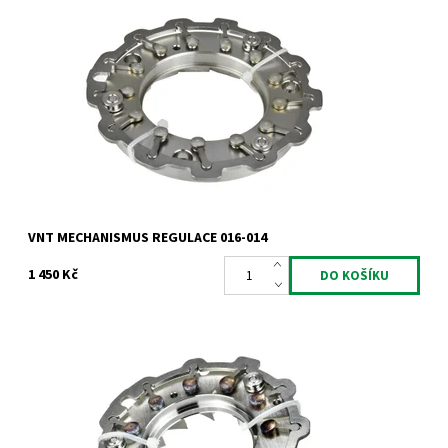
VNT mechanismus regulace pro motory 2.5TDi
Dostupnost:
Skladem
Kód:
774
Značka:
Jrone
Záruka:
2 roky
VNT MECHANISMUS REGULACE 016-014
1 450 Kč
VNT mechanismus regulace pro motory TDi TDCi CRDi JTDM.
Dostupnost:
Skladem
Kód:
771
Značka:
Jrone