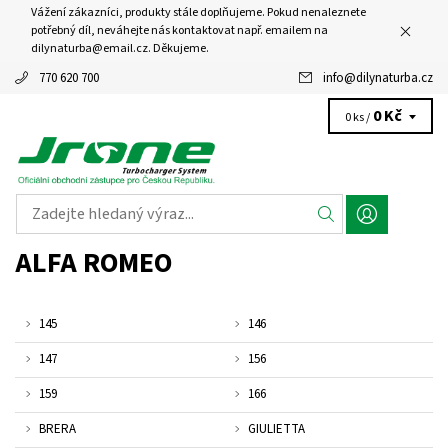
Vážení zákazníci, produkty stále doplňujeme. Pokud nenaleznete
potřebný díl, neváhejte nás kontaktovat např. emailem na
dilynaturba@email.cz. Děkujeme.
770 620 700
info
@
dilynaturba.cz
0 Kč
0 ks /
ALFA ROMEO
145
146
147
156
159
166
BRERA
GIULIETTA