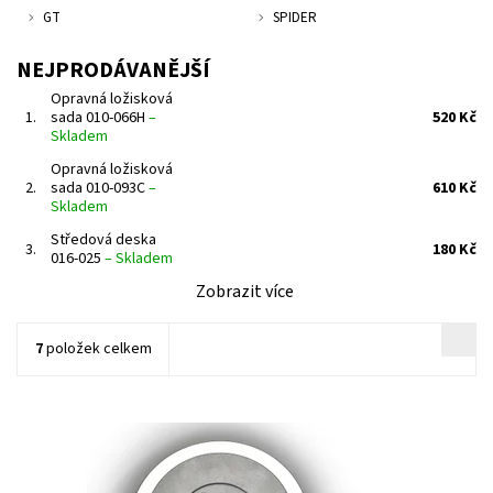
GT
SPIDER
NEJPRODÁVANĚJŠÍ
Opravná ložisková
1.
sada 010-066H
–
520 Kč
Skladem
Opravná ložisková
2.
sada 010-093C
–
610 Kč
Skladem
Středová deska
3.
180 Kč
016-025
–
Skladem
Zobrazit více
7
položek celkem
Deska středu turbodmychadla pro turbodmychadla Garrett
1.9dCi 2.2dCi 2.0TDCi 2.2TDCi.