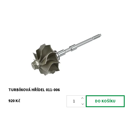
Hřídel s turbínovým kolem pro turbodmychadla Garrett 1.9TDi
1.9dCi 1.9JTD.
Dostupnost:
Skladem
Kód:
837
Značka:
Jrone
Záruka:
2 roky
TURBÍNOVÁ HŘÍDEL 011-006
920 Kč