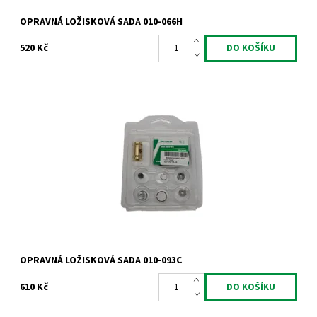
OPRAVNÁ LOŽISKOVÁ SADA 010-066H
520 Kč
Opravná ložisková sada pro turbodmychadla typu Garrett od
výrobce Jrone.
Dostupnost:
Skladem
Kód:
945
OPRAVNÁ LOŽISKOVÁ SADA 010-093C
610 Kč