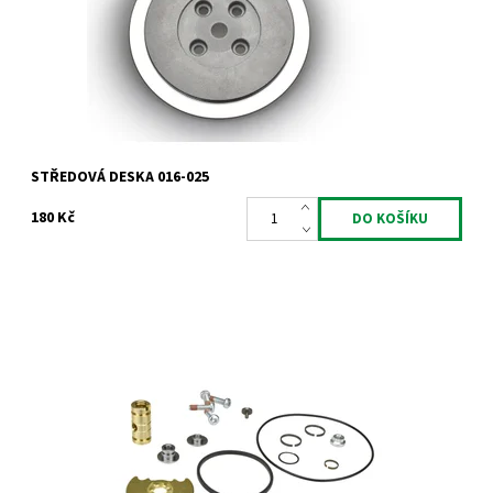
Dostupnost:
Skladem
Kód:
867
Značka:
Jrone
Záruka:
2 roky
STŘEDOVÁ DESKA 016-025
180 Kč
Opravná ložisková sada pro turbodmychadla typu Garrett od
výrobce Jrone.
Dostupnost:
Skladem
Kód:
741
Značka:
Jrone
Záruka:
2 roky