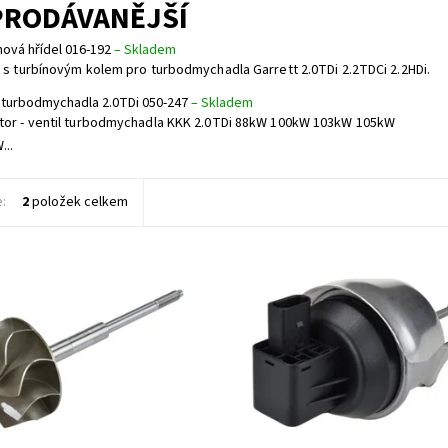
PRODÁVANĚJŠÍ
nová hřídel 016-192
–
Skladem
l s turbínovým kolem pro turbodmychadla Garrett 2.0TDi 2.2TDCi 2.2HDi.
l turbodmychadla 2.0TDi 050-247
–
Skladem
tor - ventil turbodmychadla KKK 2.0TDi 88kW 100kW 103kW 105kW
...
e:
2
položek celkem
 turbínovým kolem pro
Actuator - ventil turbodmychadla 
chadla Garrett 2.0TDi 2.2TDCi
2.0TDi 88kW 100kW 103kW 105kW 
125kW.
ost:
Skladem
Dostupnost:
Skladem
833
Kód:
813
Jrone
Značka:
Jrone
2 roky
Záruka:
2 roky