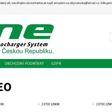
řebný díl, neváhejte nás kontaktovat např. emailem na dilynaturba@email.cz. Děkujem
OBCHODNÍ PODMÍNKY
GDPR
EO
8KW
2.0TDI 105KW
2.0TDI 125