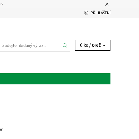
e.
PŘIHLÁŠENÍ
0 ks /
0 Kč
KW