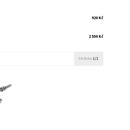
920 Kč
2 550 Kč
Stránka
1/1
KKK
120kW