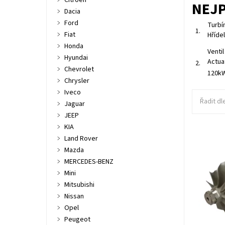
Citroen
NEJ
Dacia
Ford
Turbí
1.
Fiat
Hříde
Honda
Venti
Hyundai
Actua
2.
Chevrolet
120kW
Chrysler
Iveco
Řadit dl
Jaguar
JEEP
KIA
Land Rover
Hřídel s
Mazda
turbodmy
MERCEDES-BENZ
2.2HDi.
Mini
Dostupn
Mitsubishi
Kód:
Značka:
Nissan
Záruka:
Opel
Peugeot