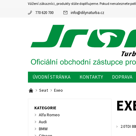
Vážení zákazníci, produkty stále doplňujeme. Pokud nenaleznete pot
770 620 700
info
@
dilynaturba.cz
ÚVODNÍ STRÁNKA
KONTAKTY
DOPRAVA
Seat
Exeo
EX
KATEGORIE
Alfa Romeo
Audi
2.0TDI 8
BMW