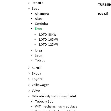
Renault
TURBÍNO
Seat
Alhambra
920 Kč
Altea
Cordoba
Exeo
2.0TDi 88kW
2.0TDi 105kW
2.0TDi 125kW
Ibiza
Leon
Toledo
Suzuki
Škoda
Toyota
Volkswagen
Volvo
Náhradní díly turbodmychadel
Tepelný štít
VNT mechanismus - regulace