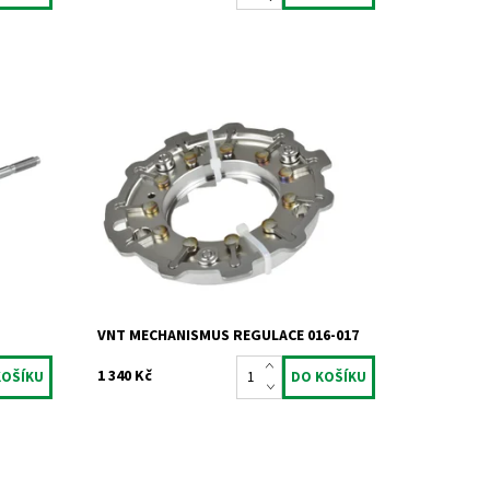
VNT mechanismus regulace pro motory
 74kW
1.9 2.0TDi 1.9dCi 1.9JTD.
Dostupnost:
Skladem
Kód:
786
Značka:
Jrone
Záruka:
2 roky
VNT MECHANISMUS REGULACE 016-017
1 340 Kč