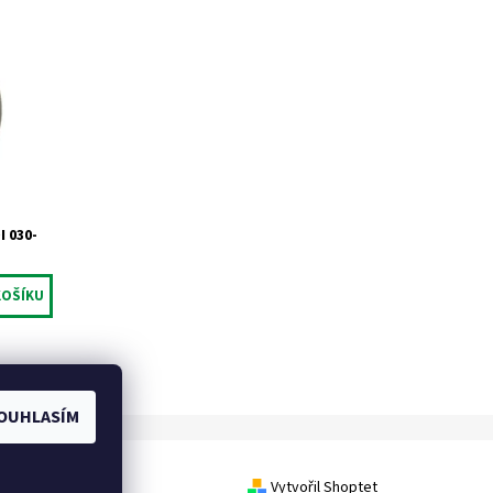
DI. Pro
 030-
OUHLASÍM
Vytvořil Shoptet