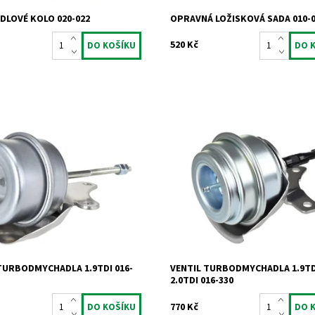
LOVÉ KOLO 020-022
OPRAVNÁ LOŽISKOVÁ SADA 010-
520 Kč
 - ventil turbodmychadla KKK pro
Actuator - ventil turbodmychadla 
.9TDi.
1.9TDi 2.0TDi 66kW 74kW 77kW 81
96kW 100kW 103kW 110kW.
ost:
Skladem
795
Dostupnost:
Skladem
Jrone
Kód:
819
2 roky
Značka:
Jrone
Záruka:
2 roky
TURBODMYCHADLA 1.9TDI 016-
VENTIL TURBODMYCHADLA 1.9TD
2.0TDI 016-330
770 Kč