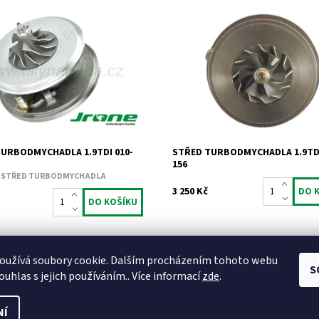
í vyvážený střed
Kompletní vyvážený střed
chadla typu Garrett pro 1.9TDi
turbodmychadla typu KKK pro 1.9.T
kW 81kW 85kW ALH ATD AUY AHF
kódy motorů - BTB , ASZ , BLT .
.
Dostupnost:
Skladem
ost:
Skladem
Kód:
903
678
Značka:
Jrone
Jrone
Záruka:
2 roky
2 roky
URBODMYCHADLA 1.9TDI 010-
STŘED TURBODMYCHADLA 1.9TDI
156
Í STŘED TURBODMYCHADLA
3 250 Kč
oužívá soubory cookie. Dalším procházením tohoto webu
S
ouhlas s jejich používáním.. Více informací
zde
.
NÍ
nastavení cookies