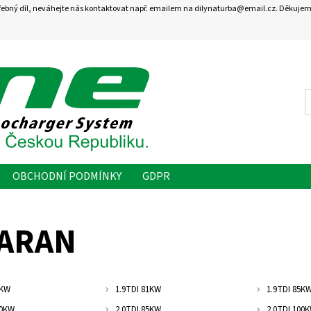
řebný díl, neváhejte nás kontaktovat např. emailem na dilynaturba@email.cz. Děkujem
OBCHODNÍ PODMÍNKY
GDPR
ARAN
6KW
1.9TDI 81KW
1.9TDI 85K
10KW
2.0TDI 85KW
2.0TDI 100