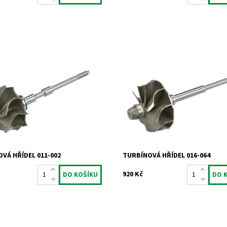
 turbínovým kolem pro
Hřídel s turbínovým kolem pro
chadla Garrett 1.9TDi 66kW
turbodmychadla KKK 1.9TDi 66kW
kW 85kW 96kW 2.0TDi 100kW
77kW 81kW 85kW.
Dostupnost:
Skladem
ost:
Skladem
Kód:
825
831
Značka:
Jrone
Jrone
Záruka:
2 roky
2 roky
VÁ HŘÍDEL 011-002
TURBÍNOVÁ HŘÍDEL 016-064
920 Kč