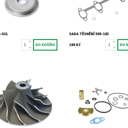
Jrone
Značka:
Jrone
2 roky
Záruka:
2 roky
6-021
SADA TĚSNĚNÍ 505-183
190 Kč
lové kolo Garrett
Opravná ložisková sada pro
turbodmychadla typu Garrett od 
ost:
Skladem
Jrone.
1011
Jrone
Dostupnost:
Skladem
2 roky
Kód:
741
Značka:
Jrone
Záruka:
2 roky