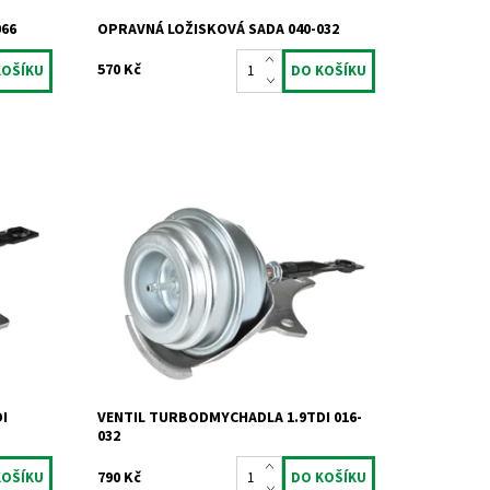
066
OPRAVNÁ LOŽISKOVÁ SADA 040-032
570 Kč
Garrett
Actuator - ventil turbodmychadla pro
kW 85kW
motory 1.9TDi a 2.2dCi.
Dostupnost:
Skladem
Kód:
789
Značka:
Jrone
Záruka:
2 roky
I
VENTIL TURBODMYCHADLA 1.9TDI 016-
032
790 Kč