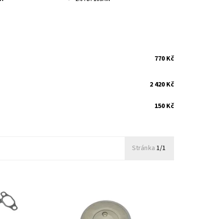
770 Kč
2 420 Kč
150 Kč
Stránka
1/1
Deska středu turbodmychadla pro
turbodmychadla Garrett
Dostupnost:
Skladem