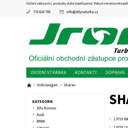
Vážení zákazníci, produkty stále doplňujeme. Pokud nenaleznete pot
770 620 700
info
@
dilynaturba.cz
ÚVODNÍ STRÁNKA
KONTAKTY
DOPRAVA
Volkswagen
Sharan
SH
KATEGORIE
Alfa Romeo
Audi
1.9TDI 6
BMW
1.9TDI 1