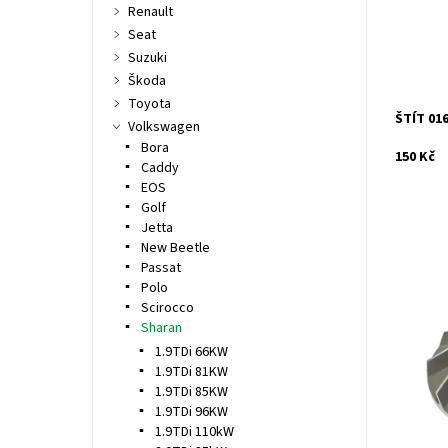
Značka:
Renault
Záruka:
Seat
Suzuki
Škoda
Toyota
ŠTÍT 01
Volkswagen
Bora
150 Kč
Caddy
EOS
Golf
Jetta
New Beetle
Passat
Polo
Dmychad
Scirocco
Dostupn
Sharan
Kód:
1.9TDi 66KW
Značka:
1.9TDi 81KW
Záruka:
1.9TDi 85KW
1.9TDi 96KW
1.9TDi 110kW