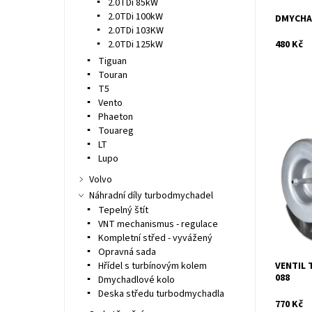
2.0TDi 85kW
2.0TDi 100kW
DMYCHAD
2.0TDi 103KW
2.0TDi 125kW
480 Kč
Tiguan
Touran
T5
Vento
Phaeton
Touareg
Actuator
LT
motory 1
Lupo
Dostupn
Volvo
Kód:
Náhradní díly turbodmychadel
Značka:
Záruka:
Tepelný štít
VNT mechanismus - regulace
Kompletní střed - vyvážený
Opravná sada
Hřídel s turbínovým kolem
VENTIL 
088
Dmychadlové kolo
Deska středu turbodmychadla
770 Kč