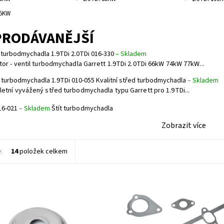
25KW
PRODÁVANĚJŠÍ
l turbodmychadla 1.9TDi 2.0TDi 016-330
–
Skladem
tor - ventil turbodmychadla Garrett 1.9TDi 2.0TDi 66kW 74kW 77kW...
 turbodmychadla 1.9TDi 010-055 Kvalitní střed turbodmychadla
–
Skladem
etní vyvážený střed turbodmychadla typu Garrett pro 1.9TDi...
016-021
–
Skladem
Štít turbodmychadla
Zobrazit více
e:
14
položek celkem
bodmychadla
Sada těsnění
ost:
Skladem
Dostupnost:
Skladem
1026
Kód:
1014