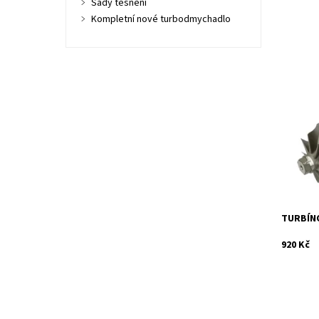
Sady těsnění
Kompletní nové turbodmychadlo
Hřídel s
turbodmy
74kW 81
103kW.
Dostupn
Kód:
Značka:
Záruka:
TURBÍNO
920 Kč