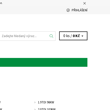
e.
PŘIHLÁŠENÍ
0 ks /
0 Kč
W
1.9TDI 96KW
KW
2.0TDI 103KW