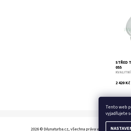
Kompletn
turbodmy
66kW 74
ASV AJM
Dostupn
Kód:
Značka:
Záruka:
STŘED T
055
KVALITN
2 420 Kč
Tento web p
vyjadřujete s
NASTAVE
2026 © Dilynaturba.cz, všechna práva vyhrazena
Upravit 