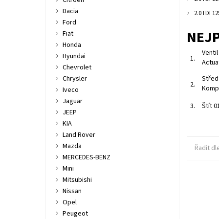
Citroen
Dacia
2.0TDI 1
Ford
NEJ
Fiat
Honda
Venti
Hyundai
1.
Actua
Chevrolet
Chrysler
Střed
2.
Kompl
Iveco
Jaguar
3.
Štít 
JEEP
KIA
Land Rover
Mazda
Řadit dl
MERCEDES-BENZ
Mini
Mitsubishi
Nissan
Štít tur
Opel
Dostupn
Kód:
Peugeot