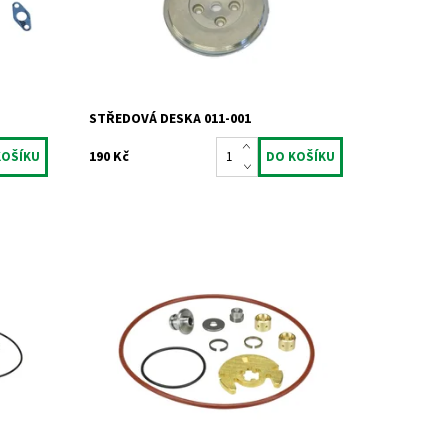
Kód:
1020
Značka:
Jrone
Záruka:
2 roky
STŘEDOVÁ DESKA 011-001
190 Kč
Opravná ložisková sada pro
výrobce
turbodmychadla typu KKK od výrobce
Jrone.
Dostupnost:
Skladem
Kód:
748
Značka:
Jrone
Záruka:
2 roky