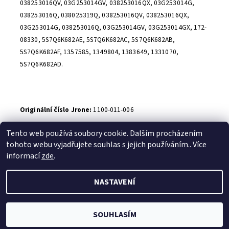
038253016QV, 03G253014GV, 038253016QX, 03G253014G,
038253016Q, 038025319Q, 038253016QV, 038253016QX,
03G253014G, 038253016Q, 03G253014GV, 03G253014GX, 172-
08330, 5S7Q6K682AE, 5S7Q6K682AC, 5S7Q6K682AB,
5S7Q6K682AF, 1357585, 1349804, 1383649, 1331070,
5S7Q6K682AD.
Originální číslo Jrone:
1100-011-006
Buďte první, kdo napíše příspěvek k této položce.
Tento web používá soubory cookie. Dalším procházením
Přidat komentář
tohoto webu vyjadřujete souhlas s jejich používáním.. Více
informací
zde
.
NASTAVENÍ
2026 © Dilynaturba.cz, všechna práva vyhrazena
Upravit
nastavení cookies
Vytvořil Shoptet
SOUHLASÍM