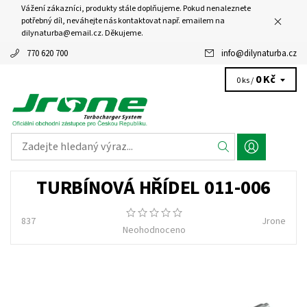
Vážení zákazníci, produkty stále doplňujeme. Pokud nenaleznete
potřebný díl, neváhejte nás kontaktovat např. emailem na
dilynaturba@email.cz. Děkujeme.
770 620 700
info
@
dilynaturba.cz
0 Kč
0 ks /
TURBÍNOVÁ HŘÍDEL 011-006
837
Jrone
Neohodnoceno