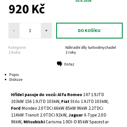
10.8.2026
920 Kč
-
+
Kategorie:
Náhradní díly turbodmychadel
Záruka:
2 roky
Dotaz
Tisk
Popis
Diskuze
Hřídel pasuje do vozů:
Alfa Romeo
147 1.9JTD
103kW 156 1.9JTD 103kW,
Fiat
Stilo 1.9JTD 103kW,
Ford
Mondeo 2.0TDCi 66kW 85kW 96kW 2.2TDCi
114kW Transit 2.0TDCi 92kW,
Jaguar
X-Type 2.0D
96kW,
Mitsubishi
Carisma 1.9DI-D 85kW Spacestar