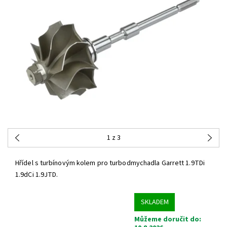
1
z 3
Hřídel s turbínovým kolem pro turbodmychadla Garrett 1.9TDi
1.9dCi 1.9JTD.
SKLADEM
Můžeme doručit do: