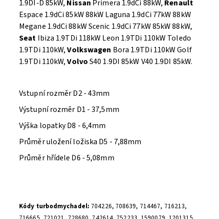
1.9DI-D 85kW,
Nissan
Primera 1.9dCi 88kW,
Renault
Espace 1.9dCi 85kW 88kW Laguna 1.9dCi 77kW 88kW
Megane 1.9dCi 88kW Scenic 1.9dCi 77kW 85kW 88kW,
Seat
Ibiza 1.9TDi 118kW Leon 1.9TDi 110kW Toledo
1.9TDi 110kW,
Volkswagen
Bora 1.9TDi 110kW Golf
1.9TDi 110kW,
Volvo
S40 1.9DI 85kW V40 1.9DI 85kW.
Vstupní rozměr D2 - 43mm
Výstupní rozměr D1 - 37,5mm
Výška lopatky D8 - 6,4mm
Průměr uložení ložiska D5 - 7,88mm
Průměr hřídele D6 - 5,08mm
Kódy turbodmychadel:
704226, 708639, 714467, 716213,
716665, 721021, 728680, 742614, 752233, 1590079, 1201315,