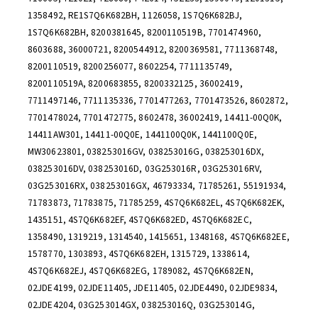
1358492, RE1S7Q6K682BH, 1126058, 1S7Q6K682BJ,
1S7Q6K682BH, 8200381645, 8200110519B, 7701474960,
8603688, 36000721, 8200544912, 8200369581, 7711368748,
8200110519, 8200256077, 8602254, 7711135749,
8200110519A, 8200683855, 8200332125, 36002419,
7711497146, 7711135336, 7701477263, 7701473526, 8602872,
7701478024, 7701472775, 8602478, 36002419, 14411-00Q0K,
14411AW301, 14411-00Q0E, 1441100Q0K, 1441100Q0E,
MW30623801, 038253016GV, 038253016G, 038253016DX,
038253016DV, 038253016D, 03G253016R, 03G253016RV,
03G253016RX, 038253016GX, 46793334, 71785261, 55191934,
71783873, 71783875, 71785259, 4S7Q6K682EL, 4S7Q6K682EK,
1435151, 4S7Q6K682EF, 4S7Q6K682ED, 4S7Q6K682EC,
1358490, 1319219, 1314540, 1415651, 1348168, 4S7Q6K682EE,
1578770, 1303893, 4S7Q6K682EH, 1315729, 1338614,
4S7Q6K682EJ, 4S7Q6K682EG, 1789082, 4S7Q6K682EN,
02JDE4199, 02JDE11405, JDE11405, 02JDE4490, 02JDE9834,
02JDE4204, 03G253014GX, 038253016Q, 03G253014G,