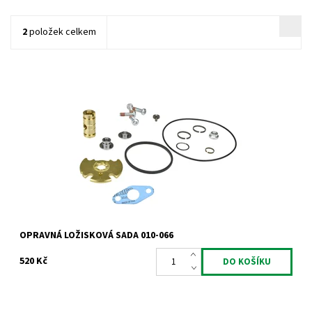
2
položek celkem
Opravná ložisková sada pro turbodmychadla typu Garrett od
výrobce Jrone.
Dostupnost:
Skladem
Kód:
741
Značka:
Jrone
Záruka:
2 roky
OPRAVNÁ LOŽISKOVÁ SADA 010-066
520 Kč