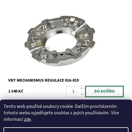
VNT mechanismus regulace pro motory 1.6 HDi TDCi CRDi a
1.5CRDi.
Dostupnost:
Skladem
Kód:
775
Značka:
Jrone
Záruka:
2 roky
VNT MECHANISMUS REGULACE 016-019
1 340 Kč
Tento web používá soubory cookie. Dalším procházením
tohoto webu vyjadřujete souhlas s jejich používáním.. Více
informací
zde
.