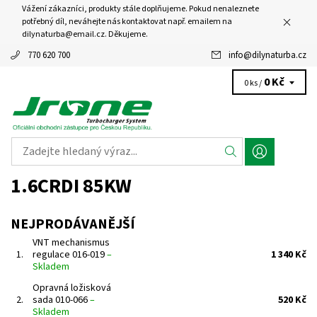
Vážení zákazníci, produkty stále doplňujeme. Pokud nenaleznete
potřebný díl, neváhejte nás kontaktovat např. emailem na
dilynaturba@email.cz. Děkujeme.
770 620 700
info
@
dilynaturba.cz
0 Kč
0 ks /
1.6CRDI 85KW
NEJPRODÁVANĚJŠÍ
VNT mechanismus
1.
regulace 016-019
–
1 340 Kč
Skladem
Opravná ložisková
2.
sada 010-066
–
520 Kč
Skladem