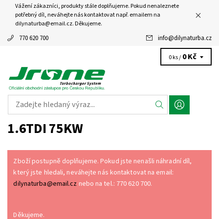
Vážení zákazníci, produkty stále doplňujeme. Pokud nenaleznete
potřebný díl, neváhejte nás kontaktovat např. emailem na
dilynaturba@email.cz. Děkujeme.
770 620 700
info
@
dilynaturba.cz
0 Kč
0 ks /
1.6TDI 75KW
Zboží postupně doplňujeme. Pokud jste nenašli náhradní díl,
který jste hledali, neváhejte nás kontaktovat na email:
dilynaturba@email.cz
nebo na tel.: 770 620 700.
Děkujeme.