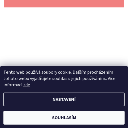
Tento web používá soubory cookie. Dalším procházením
tohoto webu vyjadřujete souhlas s jejich používáním.. Více
informací
zde
.
2026 © Dilynaturba.cz, všechna práva vyhrazena
Upravit
NASTAVENÍ
nastavení cookies
Vytvořil Shoptet
SOUHLASÍM