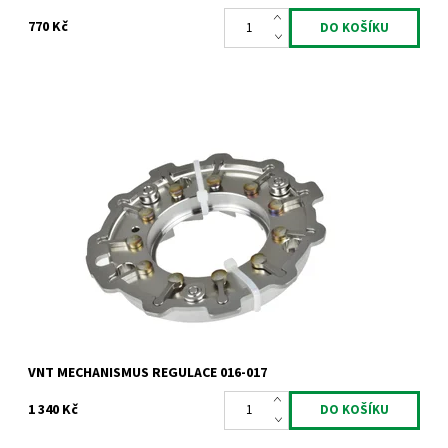
770 Kč
VNT mechanismus regulace pro motory 1.9 2.0TDi 1.9dCi 1.9JTD.
Dostupnost:
Skladem
Kód:
786
Značka:
Jrone
Záruka:
2 roky
VNT MECHANISMUS REGULACE 016-017
1 340 Kč