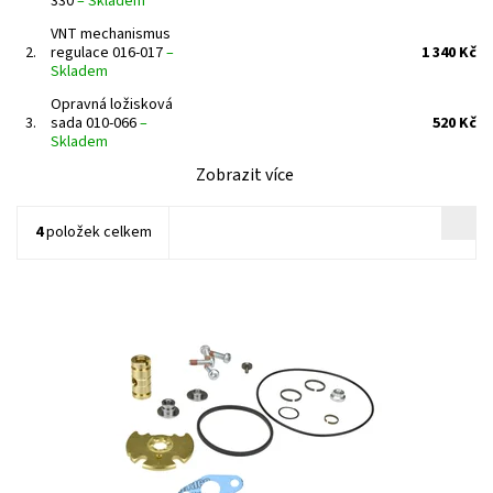
330
–
Skladem
VNT mechanismus
2.
regulace 016-017
–
1 340 Kč
Skladem
Opravná ložisková
3.
sada 010-066
–
520 Kč
Skladem
Zobrazit více
4
položek celkem
Opravná ložisková sada pro turbodmychadla typu Garrett od
výrobce Jrone.
Dostupnost:
Skladem
Kód:
741
Značka:
Jrone
Záruka:
2 roky