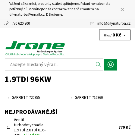
Vážení zákazníci, produkty stále doplňujeme. Pokud nenaleznete
potřebný díl, neváhejte nás kontaktovat např. emailem na
dilynaturba@email.cz. Děkujeme.
770 620 700
info
@
dilynaturba.cz
0 Kč
0 ks /
1.9TDI 96KW
GARRETT 720855
GARRETT 716860
NEJPRODÁVANĚJŠÍ
Ventil
turbodmychadla
1.
770 Kč
1.9TDi 2.0TDi 016-