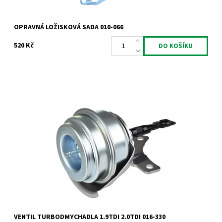
OPRAVNÁ LOŽISKOVÁ SADA 010-066
520 Kč
Actuator - ventil turbodmychadla Garrett 1.9TDi 2.0TDi 66kW
74kW 77kW 81kW 85kW 96kW 100kW 103kW 110kW.
Dostupnost:
Skladem
Kód:
819
Značka:
Jrone
Záruka:
2 roky
VENTIL TURBODMYCHADLA 1.9TDI 2.0TDI 016-330