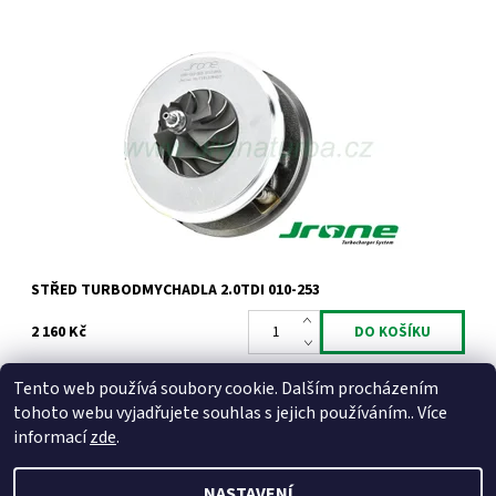
Kompletní vyvážený střed turbodmychadla typu Garrett pro
1.9TDi 96kW ASZ 2.0TDi 100kW 103kW AZV BKD.
Dostupnost:
Skladem
Kód:
684
Značka:
Jrone
Záruka:
2 roky
STŘED TURBODMYCHADLA 2.0TDI 010-253
2 160 Kč
Tento web používá soubory cookie. Dalším procházením
tohoto webu vyjadřujete souhlas s jejich používáním.. Více
informací
zde
.
NASTAVENÍ