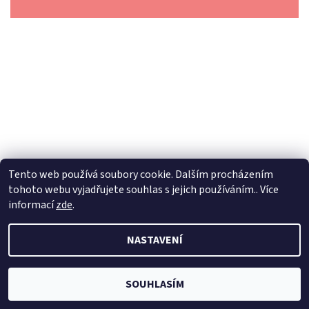
Tento web používá soubory cookie. Dalším procházením
tohoto webu vyjadřujete souhlas s jejich používáním.. Více
informací
zde
.
2026 © Dilynaturba.cz, všechna práva vyhrazena
Upravit
NASTAVENÍ
nastavení cookies
Vytvořil Shoptet
SOUHLASÍM