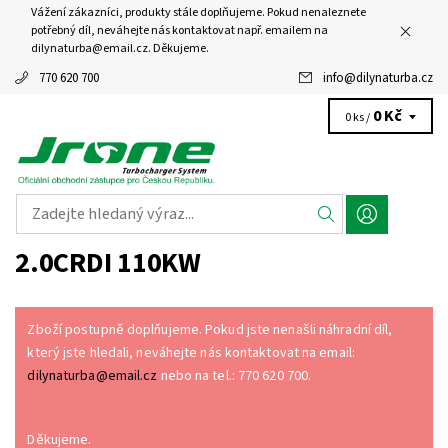
Vážení zákazníci, produkty stále doplňujeme. Pokud nenaleznete
potřebný díl, neváhejte nás kontaktovat např. emailem na
dilynaturba@email.cz. Děkujeme.
770 620 700
info
@
dilynaturba.cz
0 Kč
0 ks /
2.0CRDI 110KW
Zboží postupně doplňujeme. Pokud jste nenašli náhradní díl,
který jste hledali, neváhejte nás kontaktovat na email:
dilynaturba@email.cz
nebo na tel.: 770 620 700.
Děkujeme.