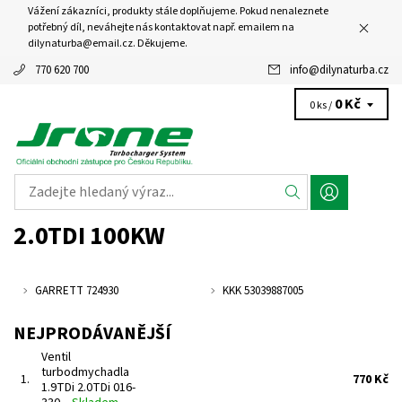
Vážení zákazníci, produkty stále doplňujeme. Pokud nenaleznete
potřebný díl, neváhejte nás kontaktovat např. emailem na
dilynaturba@email.cz. Děkujeme.
770 620 700
info
@
dilynaturba.cz
0 Kč
0 ks /
2.0TDI 100KW
GARRETT 724930
KKK 53039887005
NEJPRODÁVANĚJŠÍ
Ventil
turbodmychadla
1.
770 Kč
1.9TDi 2.0TDi 016-