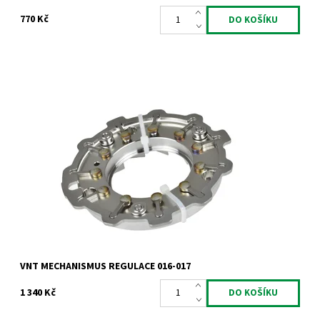
770 Kč
VNT mechanismus regulace pro motory 1.9 2.0TDi 1.9dCi 1.9JTD.
Dostupnost:
Skladem
Kód:
786
Značka:
Jrone
Záruka:
2 roky
VNT MECHANISMUS REGULACE 016-017
1 340 Kč