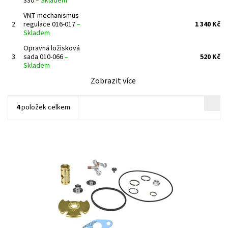
330
–
Skladem
VNT mechanismus
2.
regulace 016-017
–
1 340 Kč
Skladem
Opravná ložisková
3.
sada 010-066
–
520 Kč
Skladem
Zobrazit více
4
položek celkem
Opravná ložisková sada pro turbodmychadla typu Garrett od
výrobce Jrone.
Dostupnost:
Skladem
Kód:
741
Značka:
Jrone
Záruka:
2 roky