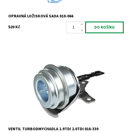
OPRAVNÁ LOŽISKOVÁ SADA 010-066
520 Kč
Actuator - ventil turbodmychadla Garrett 1.9TDi 2.0TDi 66kW
74kW 77kW 81kW 85kW 96kW 100kW 103kW 110kW.
Dostupnost:
Skladem
Kód:
819
Značka:
Jrone
Záruka:
2 roky
VENTIL TURBODMYCHADLA 1.9TDI 2.0TDI 016-330