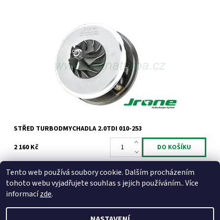
Kompletní vyvážený střed turbodmychadla typu Garrett pro
1.9TDi 96kW ASZ 2.0TDi 100kW 103kW AZV BKD.
Dostupnost:
Skladem
Kód:
684
Značka:
Jrone
Záruka:
2 roky
STŘED TURBODMYCHADLA 2.0TDI 010-253
2 160 Kč
Tento web používá soubory cookie. Dalším procházením
tohoto webu vyjadřujete souhlas s jejich používáním.. Více
informací
zde
.
NASTAVENÍ