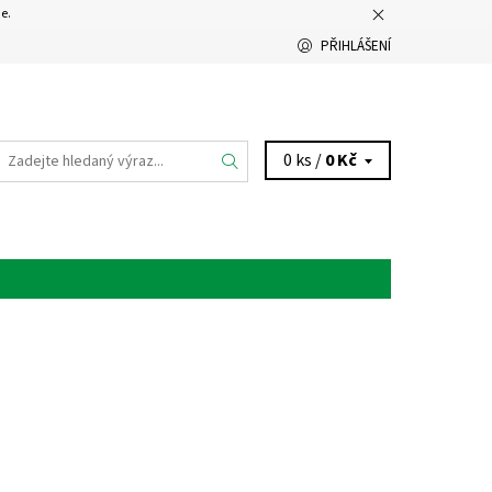
e.
PŘIHLÁŠENÍ
0 ks /
0 Kč