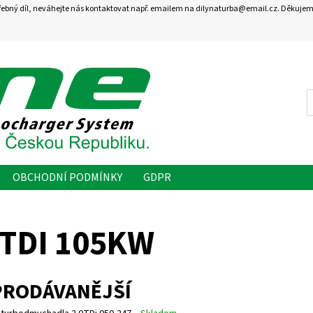
řebný díl, neváhejte nás kontaktovat např. emailem na dilynaturba@email.cz. Děkujem
OBCHODNÍ PODMÍNKY
GDPR
0TDI 105KW
PRODÁVANĚJŠÍ