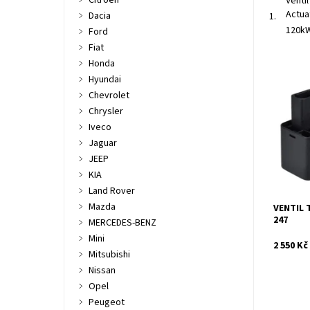
Citroen
Venti
Actua
Dacia
1.
120kW
Ford
Fiat
Honda
Hyundai
Actuator
Chevrolet
2.0TDi 
125kW.
Chrysler
Iveco
Dostupn
Kód:
Jaguar
Značka:
JEEP
Záruka:
KIA
Land Rover
Mazda
VENTIL 
247
MERCEDES-BENZ
Mini
2 550 Kč
Mitsubishi
Nissan
Opel
Peugeot