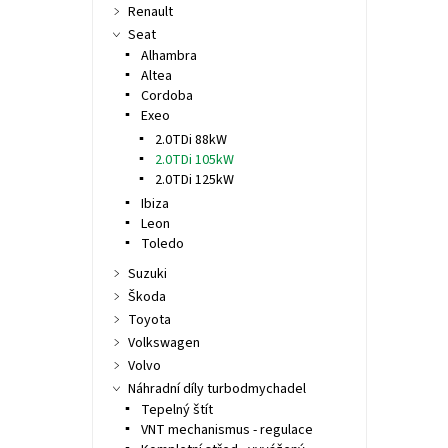
Renault
Seat
Alhambra
Altea
Cordoba
Exeo
2.0TDi 88kW
2.0TDi 105kW
2.0TDi 125kW
Ibiza
Leon
Toledo
Suzuki
Škoda
Toyota
Volkswagen
Volvo
Náhradní díly turbodmychadel
Tepelný štít
VNT mechanismus - regulace