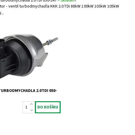
l turbodmychadla 2.0TDi 050-247
–
Skladem
tor - ventil turbodmychadla KKK 2.0TDi 88kW 100kW 103kW 105kW
...
 - ventil turbodmychadla KKK
88kW 100kW 103kW 105kW 120kW
ost:
Skladem
813
Jrone
2 roky
TURBODMYCHADLA 2.0TDI 050-