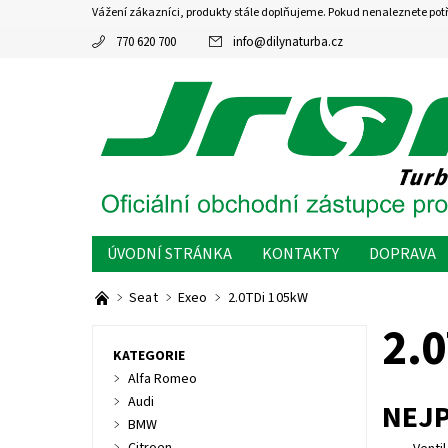
Vážení zákazníci, produkty stále doplňujeme. Pokud nenaleznete pot
770 620 700
info
@
dilynaturba.cz
ÚVODNÍ STRÁNKA
KONTAKTY
DOPRAVA
Seat
Exeo
2.0TDi 105kW
2.
KATEGORIE
Alfa Romeo
Audi
NEJ
BMW