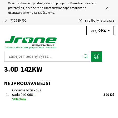
Vážení zákazníci, produkty stále doplňujeme. Pokud nenaleznete
potřebný díl, neváhejte nás kontaktovat např. emailem na
dilynaturba@email.cz. Děkujeme.
770 620 700
info
@
dilynaturba.cz
0 Kč
0 ks /
3.0D 142KW
NEJPRODÁVANĚJŠÍ
Opravná ložisková
1.
sada 010-066
–
520 Kč
Skladem