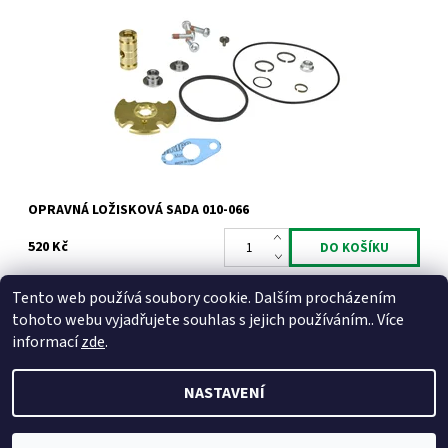
Opravná ložisková sada pro turbodmychadla typu Garrett od
výrobce Jrone.
Dostupnost:
Skladem
Kód:
741
Značka:
Jrone
Záruka:
2 roky
OPRAVNÁ LOŽISKOVÁ SADA 010-066
520 Kč
Tento web používá soubory cookie. Dalším procházením
tohoto webu vyjadřujete souhlas s jejich používáním.. Více
informací
zde
.
NASTAVENÍ
2026 © Dilynaturba.cz, všechna práva vyhrazena
Upravit
nastavení cookies