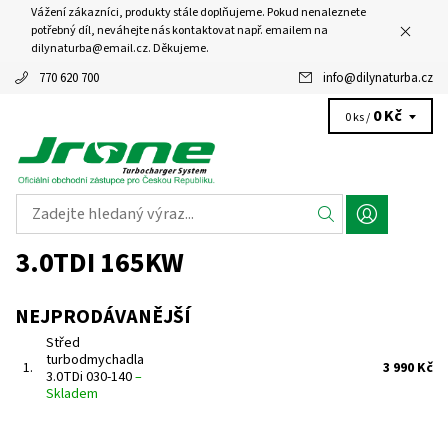
Vážení zákazníci, produkty stále doplňujeme. Pokud nenaleznete
potřebný díl, neváhejte nás kontaktovat např. emailem na
dilynaturba@email.cz. Děkujeme.
770 620 700
info
@
dilynaturba.cz
0 Kč
0 ks /
3.0TDI 165KW
NEJPRODÁVANĚJŠÍ
Střed
turbodmychadla
1.
3 990 Kč
3.0TDi 030-140
–
Skladem