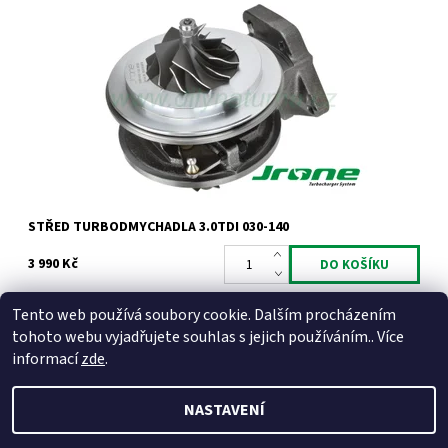
Kompletní vyvážený střed turbodmychadla typu KKK pro 3.0TDi
150kW 155kW 165kW 171kW ASB BKN BNG BMK BUN BUG BKS.
Dostupnost:
Skladem
Kód:
729
Značka:
Jrone
Záruka:
2 roky
STŘED TURBODMYCHADLA 3.0TDI 030-140
3 990 Kč
Tento web používá soubory cookie. Dalším procházením
tohoto webu vyjadřujete souhlas s jejich používáním.. Více
informací
zde
.
NASTAVENÍ
2026 © Dilynaturba.cz, všechna práva vyhrazena
Upravit
nastavení cookies