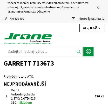
Vážení zákazníci, produkty stále doplňujeme. Pokud nenaleznete
potřebný díl, neváhejte nás kontaktovat např. emailem na
dilynaturba@email.cz. Děkujeme.
770 620 700
info
@
dilynaturba.cz
0 Kč
0 ks /
GARRETT 713673
Pro kód motoru ATD.
NEJPRODÁVANĚJŠÍ
Ventil
turbodmychadla
1.
770 Kč
1.9TDi 2.0TDi 016-
330
–
Skladem