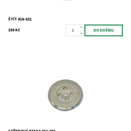
ŠTÍT 016-021
150 Kč
Deska středu turbodmychadla pro turbodmychadla Garrett
Dostupnost:
Skladem
Kód:
1020
Značka:
Jrone
Záruka:
2 roky