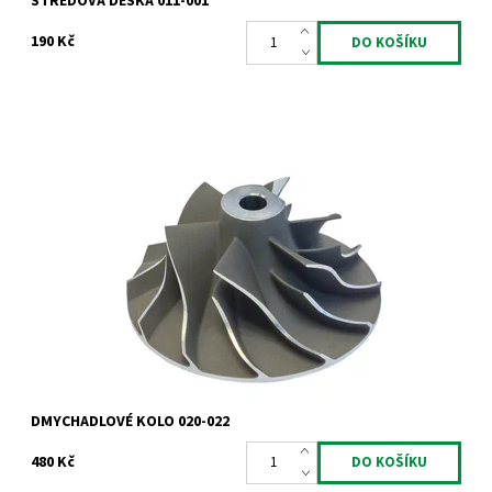
STŘEDOVÁ DESKA 011-001
190 Kč
Dmychadlové kolo Garrett
Dostupnost:
Skladem
Kód:
1011
Značka:
Jrone
Záruka:
2 roky
DMYCHADLOVÉ KOLO 020-022
480 Kč