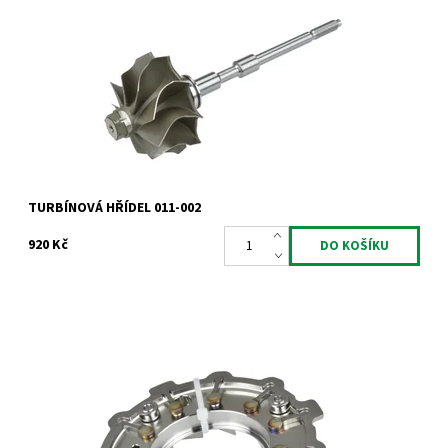
Hřídel s turbínovým kolem pro turbodmychadla Garrett 1.9TDi
66kW 74kW 81kW 85kW 96kW 2.0TDi 100kW 103kW.
Dostupnost:
Skladem
Kód:
831
Značka:
Jrone
Záruka:
2 roky
TURBÍNOVÁ HŘÍDEL 011-002
920 Kč
VNT mechanismus regulace pro motory 1.9 2.0TDi 1.9dCi 1.9JTD.
Dostupnost:
Skladem
Kód:
786
Značka:
Jrone