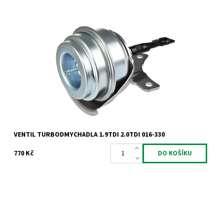
Actuator - ventil turbodmychadla Garrett 1.9TDi 2.0TDi 66kW
74kW 77kW 81kW 85kW 96kW 100kW 103kW 110kW.
Dostupnost:
Skladem
Kód:
819
Značka:
Jrone
Záruka:
2 roky
VENTIL TURBODMYCHADLA 1.9TDI 2.0TDI 016-330
770 Kč