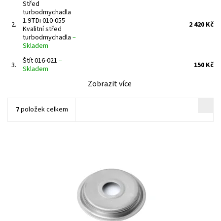
Střed
turbodmychadla
1.9TDi 010-055
2.
2 420 Kč
Kvalitní střed
turbodmychadla
–
Skladem
Štít 016-021
–
3.
150 Kč
Skladem
Zobrazit více
7
položek celkem
Štít turbodmychadla
Dostupnost:
Skladem
Kód:
1026
Značka:
Jrone
Záruka:
2 roky