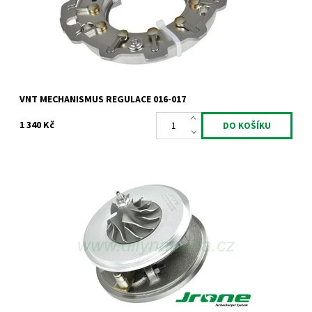
Záruka:
2 roky
VNT MECHANISMUS REGULACE 016-017
1 340 Kč
Kompletní vyvážený střed turbodmychadla typu Garrett pro
1.9TDi 66kW 74kW 81kW 85kW ALH ATD AUY AHF ASV AJM.
Dostupnost:
Skladem
Kód:
678
Značka:
Jrone
Záruka:
2 roky