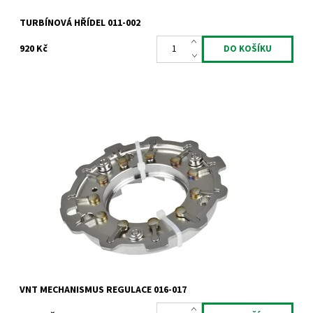
TURBÍNOVÁ HŘÍDEL 011-002
920 Kč
VNT mechanismus regulace pro motory 1.9 2.0TDi 1.9dCi 1.9JTD.
Dostupnost:
Skladem
Kód:
786
Značka:
Jrone
Záruka:
2 roky
VNT MECHANISMUS REGULACE 016-017