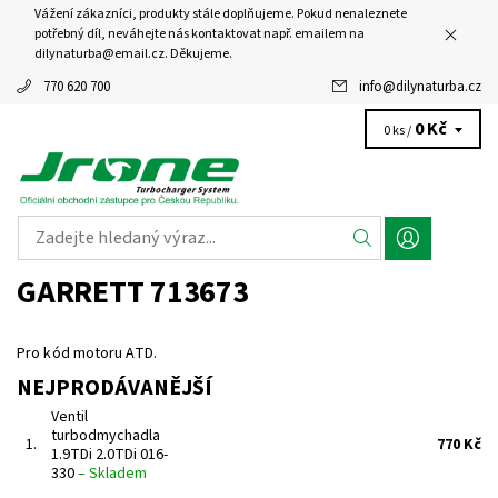
Vážení zákazníci, produkty stále doplňujeme. Pokud nenaleznete
potřebný díl, neváhejte nás kontaktovat např. emailem na
dilynaturba@email.cz. Děkujeme.
770 620 700
info
@
dilynaturba.cz
0 Kč
0 ks /
GARRETT 713673
Pro kód motoru ATD.
NEJPRODÁVANĚJŠÍ
Ventil
turbodmychadla
1.
770 Kč
1.9TDi 2.0TDi 016-
330
–
Skladem