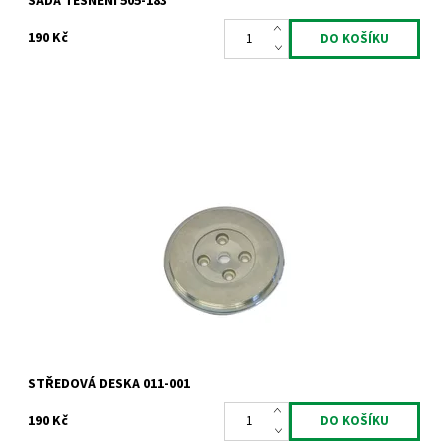
SADA TĚSNĚNÍ 505-183
190 Kč
Deska středu turbodmychadla pro turbodmychadla Garrett
Dostupnost:
Skladem
Kód:
1020
Značka:
Jrone
Záruka:
2 roky
STŘEDOVÁ DESKA 011-001
190 Kč