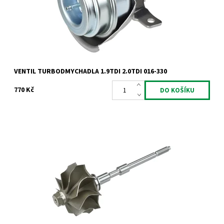
Značka:
Jrone
Záruka:
2 roky
VENTIL TURBODMYCHADLA 1.9TDI 2.0TDI 016-330
770 Kč
Hřídel s turbínovým kolem pro turbodmychadla Garrett 1.9TDi
66kW 74kW 81kW 85kW 96kW 2.0TDi 100kW 103kW.
Dostupnost:
Skladem
Kód:
831
Značka:
Jrone
Záruka:
2 roky