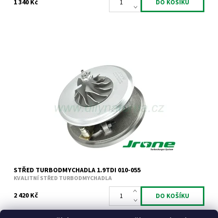
1 340 Kč
Kompletní vyvážený střed turbodmychadla typu Garrett pro
1.9TDi 66kW 74kW 81kW 85kW ALH ATD AUY AHF ASV AJM.
Dostupnost:
Skladem
Kód:
678
Značka:
Jrone
Záruka:
2 roky
STŘED TURBODMYCHADLA 1.9TDI 010-055
KVALITNÍ STŘED TURBODMYCHADLA
2 420 Kč