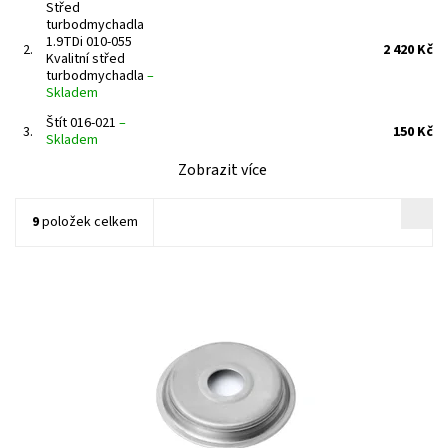
Střed
turbodmychadla
1.9TDi 010-055
2.
2 420 Kč
Kvalitní střed
turbodmychadla
–
Skladem
Štít 016-021
–
3.
150 Kč
Skladem
Zobrazit více
9
položek celkem
Štít turbodmychadla
Dostupnost:
Skladem
Kód:
1026
Značka:
Jrone
Záruka:
2 roky