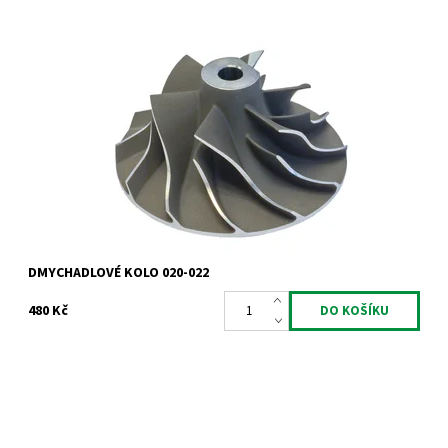
Dmychadlové kolo Garrett
Dostupnost:
Skladem
Kód:
1011
Značka:
Jrone
Záruka:
2 roky
DMYCHADLOVÉ KOLO 020-022
480 Kč