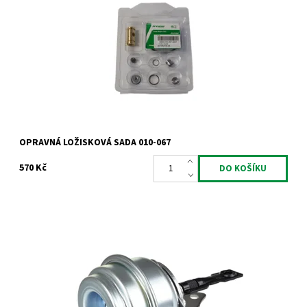
Opravná ložisková sada pro turbodmychadla typu Garrett od
výrobce Jrone.
Dostupnost:
Skladem
Kód:
912
Značka:
Jrone
Záruka:
2 roky
OPRAVNÁ LOŽISKOVÁ SADA 010-067
570 Kč
Actuator - ventil turbodmychadla Garrett 1.9TDi 2.0TDi 66kW
74kW 77kW 81kW 85kW 96kW 100kW 103kW 110kW.
Dostupnost:
Skladem
Kód:
819