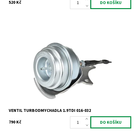
520 Kč
Actuator - ventil turbodmychadla pro motory 1.9TDi a 2.2dCi.
Dostupnost:
Skladem
Kód:
789
Značka:
Jrone
Záruka:
2 roky
VENTIL TURBODMYCHADLA 1.9TDI 016-032
790 Kč