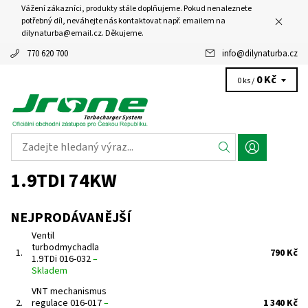
Vážení zákazníci, produkty stále doplňujeme. Pokud nenaleznete
potřebný díl, neváhejte nás kontaktovat např. emailem na
dilynaturba@email.cz. Děkujeme.
770 620 700
info
@
dilynaturba.cz
0 Kč
0 ks /
1.9TDI 74KW
NEJPRODÁVANĚJŠÍ
Ventil
turbodmychadla
1.
790 Kč
1.9TDi 016-032
–
Skladem
VNT mechanismus
2.
regulace 016-017
–
1 340 Kč