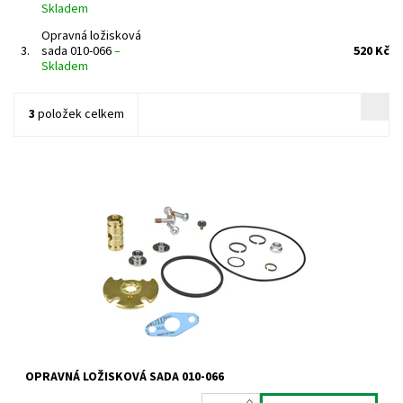
Skladem
Opravná ložisková
3.
sada 010-066
–
520 Kč
Skladem
3
položek celkem
Opravná ložisková sada pro turbodmychadla typu Garrett od
výrobce Jrone.
Dostupnost:
Skladem
Kód:
741
Značka:
Jrone
Záruka:
2 roky
OPRAVNÁ LOŽISKOVÁ SADA 010-066