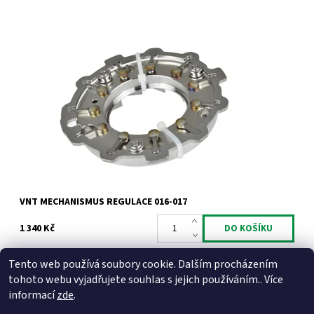
VNT mechanismus regulace pro motory 1.9 2.0TDi 1.9dCi 1.9JTD.
Dostupnost:
Skladem
Kód:
786
Značka:
Jrone
Záruka:
2 roky
VNT MECHANISMUS REGULACE 016-017
1 340 Kč
Tento web používá soubory cookie. Dalším procházením
tohoto webu vyjadřujete souhlas s jejich používáním.. Více
informací
zde
.