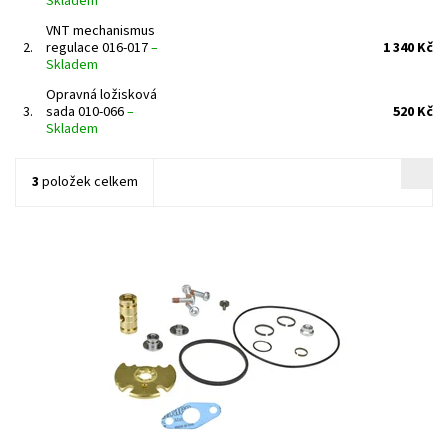
Skladem
VNT mechanismus
2.
regulace 016-017
–
1 340 Kč
Skladem
Opravná ložisková
3.
sada 010-066
–
520 Kč
Skladem
3
položek celkem
Opravná ložisková sada pro turbodmychadla typu Garrett od
výrobce Jrone.
Dostupnost:
Skladem
Kód:
741
Značka:
Jrone
Záruka:
2 roky