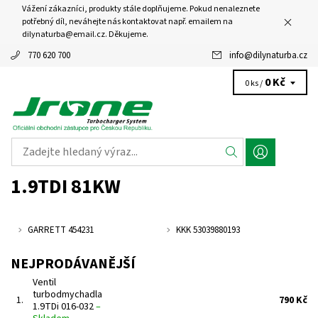
Vážení zákazníci, produkty stále doplňujeme. Pokud nenaleznete
potřebný díl, neváhejte nás kontaktovat např. emailem na
dilynaturba@email.cz. Děkujeme.
770 620 700
info
@
dilynaturba.cz
0 Kč
0 ks /
1.9TDI 81KW
GARRETT 454231
KKK 53039880193
NEJPRODÁVANĚJŠÍ
Ventil
turbodmychadla
1.
790 Kč
1.9TDi 016-032
–