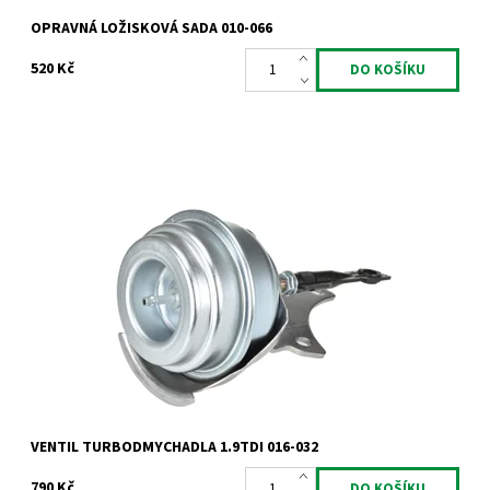
OPRAVNÁ LOŽISKOVÁ SADA 010-066
520 Kč
Actuator - ventil turbodmychadla pro motory 1.9TDi a 2.2dCi.
Dostupnost:
Skladem
Kód:
789
Značka:
Jrone
Záruka:
2 roky
VENTIL TURBODMYCHADLA 1.9TDI 016-032
790 Kč