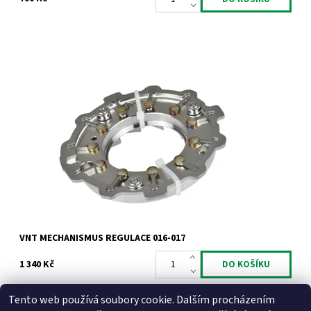
VNT mechanismus regulace pro motory 1.9 2.0TDi 1.9dCi 1.9JTD.
Dostupnost:
Skladem
Kód:
786
Značka:
Jrone
Záruka:
2 roky
VNT MECHANISMUS REGULACE 016-017
1 340 Kč
Tento web používá soubory cookie. Dalším procházením