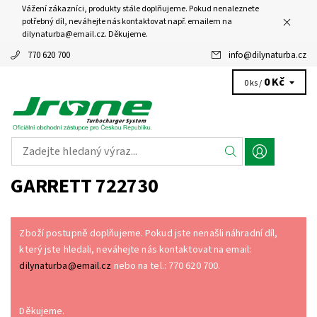
Vážení zákazníci, produkty stále doplňujeme. Pokud nenaleznete
potřebný díl, neváhejte nás kontaktovat např. emailem na
dilynaturba@email.cz. Děkujeme.
770 620 700
info
@
dilynaturba.cz
0 Kč
0 ks /
GARRETT 722730
Zboží postupně doplňujeme. Pokud jste nenašli náhradní díl,
který jste hledali, neváhejte nás kontaktovat na email:
dilynaturba@email.cz
nebo na tel.: 770 620 700.
Děkujeme.