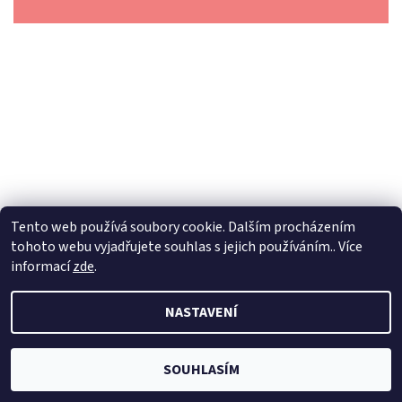
Tento web používá soubory cookie. Dalším procházením
tohoto webu vyjadřujete souhlas s jejich používáním.. Více
informací
zde
.
2026 © Dilynaturba.cz, všechna práva vyhrazena
Upravit
NASTAVENÍ
nastavení cookies
Vytvořil Shoptet
SOUHLASÍM