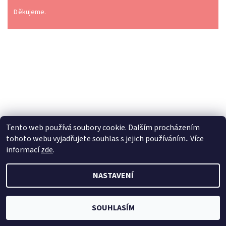
Děkujeme.
Tento web používá soubory cookie. Dalším procházením
tohoto webu vyjadřujete souhlas s jejich používáním.. Více
informací
zde
.
2026 © Dilynaturba.cz, všechna práva vyhrazena
Upravit
NASTAVENÍ
nastavení cookies
Vytvořil Shoptet
SOUHLASÍM