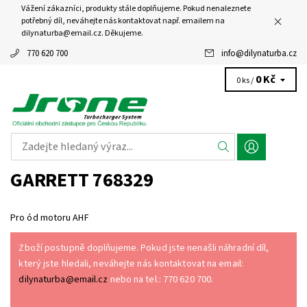
Vážení zákazníci, produkty stále doplňujeme. Pokud nenaleznete
potřebný díl, neváhejte nás kontaktovat např. emailem na
dilynaturba@email.cz. Děkujeme.
770 620 700
info
@
dilynaturba.cz
0 Kč
0 ks /
GARRETT 768329
Pro ód motoru AHF
Zboží postupně doplňujeme. Pokud jste nenašli náhradní díl,
který jste hledali, neváhejte nás kontaktovat na email:
dilynaturba@email.cz
nebo na tel.: 770 620 700.