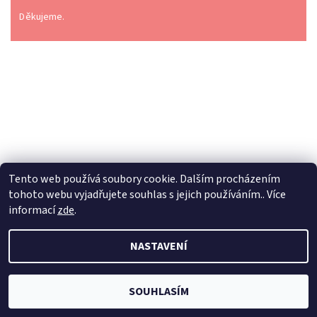
Děkujeme.
Tento web používá soubory cookie. Dalším procházením
tohoto webu vyjadřujete souhlas s jejich používáním.. Více
informací
zde
.
2026 © Dilynaturba.cz, všechna práva vyhrazena
Upravit
NASTAVENÍ
nastavení cookies
Vytvořil Shoptet
SOUHLASÍM