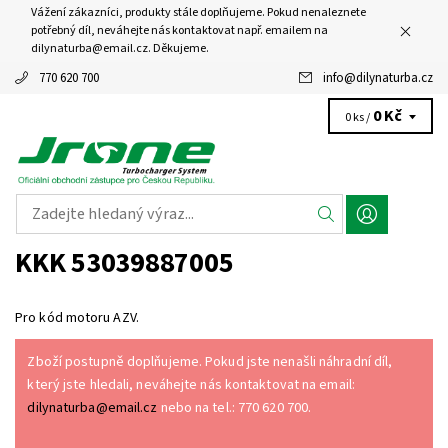
Vážení zákazníci, produkty stále doplňujeme. Pokud nenaleznete
potřebný díl, neváhejte nás kontaktovat např. emailem na
dilynaturba@email.cz. Děkujeme.
770 620 700
info
@
dilynaturba.cz
0 Kč
0 ks /
KKK 53039887005
Pro kód motoru AZV.
Zboží postupně doplňujeme. Pokud jste nenašli náhradní díl,
který jste hledali, neváhejte nás kontaktovat na email:
dilynaturba@email.cz
nebo na tel.: 770 620 700.