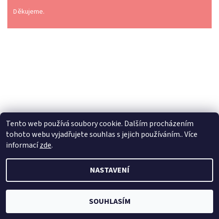
Děkujeme.
Tento web používá soubory cookie. Dalším procházením
tohoto webu vyjadřujete souhlas s jejich používáním.. Více
informací
zde
.
2026 © Dilynaturba.cz, všechna práva vyhrazena
Upravit
NASTAVENÍ
nastavení cookies
Vytvořil Shoptet
SOUHLASÍM