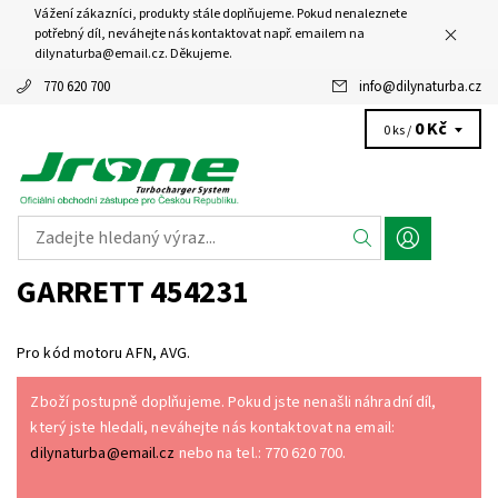
Vážení zákazníci, produkty stále doplňujeme. Pokud nenaleznete
potřebný díl, neváhejte nás kontaktovat např. emailem na
dilynaturba@email.cz. Děkujeme.
770 620 700
info
@
dilynaturba.cz
0 Kč
0 ks /
GARRETT 454231
Pro kód motoru AFN, AVG.
Zboží postupně doplňujeme. Pokud jste nenašli náhradní díl,
který jste hledali, neváhejte nás kontaktovat na email:
dilynaturba@email.cz
nebo na tel.: 770 620 700.